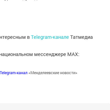
интересным в
Telegram-канале
Татмедиа
в национальном мессенджере MАХ:
Telegram-канал
«Менделеевские новости»