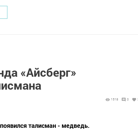
нда «Айсберг»
лисмана
1518
0
) появился талисман - медведь.