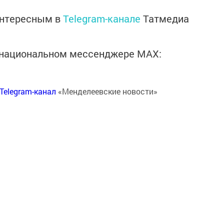
интересным в
Telegram-канале
Татмедиа
в национальном мессенджере MАХ:
Telegram-канал
«Менделеевские новости»