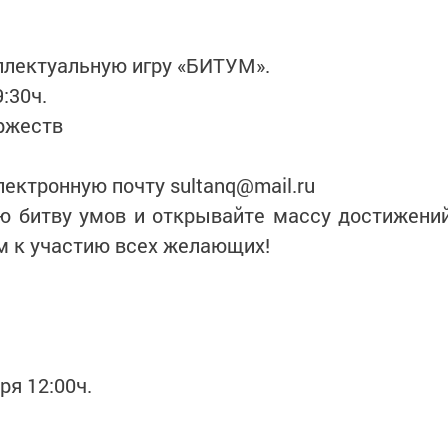
еллектуальную игру «БИТУМ».
9:30ч.
оржеств
лектронную почту sultanq@mail.ru
ую битву умов и открывайте массу достижени
м к участию всех желающих!
ря 12:00ч.