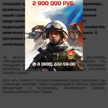
площадке краеведческого музея соберутся краеведы,
музейные работники, историки из разных регионов
нашей страны. Для них покажут театрализованное
представление, где главными героями станут
выдающийся ученый Дмитрий Менделеев и основатель
химического завода, промышленник Петр Ушков. В
программе встречи запланировано открытие
экспозиции...
26 августа в моногороде пройдет фестиваль
«Менделеевск-город химиков и мастеровых». На
площадке краеведческого музея соберутся краеведы,
музейные работники, историки из разных регионов
нашей страны.
Для них покажут театрализованное представление, где
главными героями станут выдающийся ученый Дмитрий
Менделеев и основатель химического завода,
промышленник Петр Ушков.