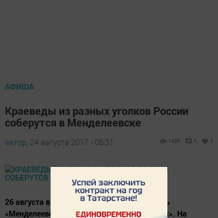
АФИША
Краеведы из разных уголков России
соберутся в Менделеевске
автор,
24 августа 2017 - 06:31
1436
0
0
26 августа в моногороде пройдет фестиваль
«Менделеевск-город химиков и мастеровых». На