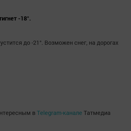
игнет -18°.
стится до -21°. Возможен снег, на дорогах
интересным в
Telegram-канале
Татмедиа