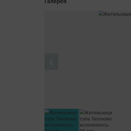
Галерея
❮