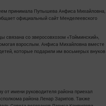
леем принимала Пупышева Анфиса Михайловна,
ообщает официальный сайт Менделеевского
ы связана со зверосовхозом «Тойминский»,
, помогая взрослым. Анфиса Михайловна вместе
детей, которые подарили им восьмерых внуков
у от имени руководителя района приехал
 исполкома района Ленар Зарипов. Также
ель Совета ветеранов Лариса Кривилева.