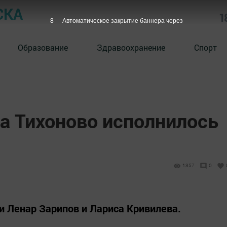
СКА
1
7
Автоматическое закрытие баннера через
Образование
Здравоохранение
Спорт
а Тихоново исполнилось
1357
0
 Ленар Зарипов и Лариса Кривилева.