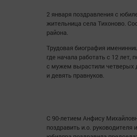
2 января поздравления с юби
жительница села Тихоново. С
района.
Трудовая биография именинниц
где начала работать с 12 лет
с мужем вырастили четверых 
и девять правнуков.
С 90-летием Анфису Михайловн
поздравить и.о. руководителя
юбиляра поздравила председат