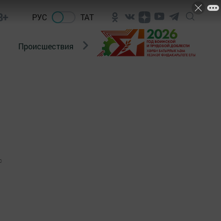
8+
РУС
ТАТ
Происшествия
Новости Госавтоинспекции
0