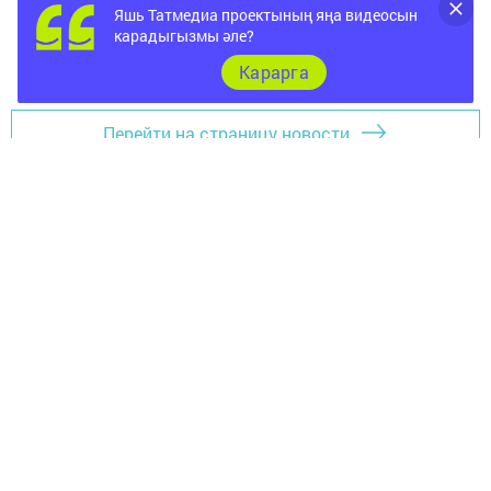
МЕНДЕЛЕЕВСК ЯЋАЛЫКЛАРЫ
Яшь Татмедиа проектының яңа видеосын
карадыгызмы әле?
РАЙОН ГАЗЕТАЛАРЫНА ЯЗЫЛУ
Карарга
Перейти на страницу новости