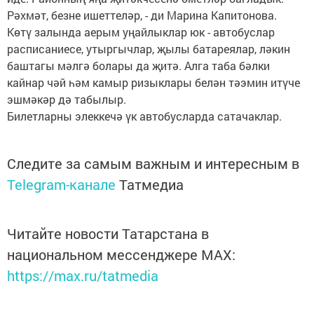
Рәхмәт, безне ишеттеләр, - ди Марина Капитонова.
Көтү залында аерым уңайлыклар юк - автобуслар
расписаниесе, утыргычлар, җылы батареялар, ләкин
баштагы мәлгә болары да җитә. Алга таба бәлки
кайнар чәй һәм камыр ризыклары белән тәэмин итүче
эшмәкәр дә табылыр.
Билетларны элеккечә үк автобусларда сатачаклар.
Следите за самым важным и интересным в
Telegram-канале
Татмедиа
Читайте новости Татарстана в
национальном мессенджере MАХ:
https://max.ru/tatmedia