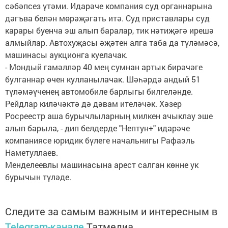
сәбәпсез үтәми. Идарәче компания суд органнарына
дәгъва белән мөрәҗәгать итә. Суд приставлары суд
карары буенча эш алып баралар, тик нәтиҗәгә ирешә
алмыйлар. Автохуҗасы әҗәтен алга таба да түләмәсә,
машинасы аукционга куелачак.
- Мондый гамәлләр 40 мең сумнан артык бирәчәге
булганнар өчен кулланылачак. Шәһәрдә андый 51
түләмәүченең автомобиле барлыгы билгеләнде.
Рейдлар киләчәктә дә дәвам ителәчәк. Хәзер
Росреестр аша бурычлыларның милкен ачыклау эше
алып барыла, - дип белдерде "Нептун+" идарәче
компаниясе юридик бүлеге начальнигы Рафаэль
Наметуллаев.
Менделеевлы машинасына арест салган көнне ук
бурычын түләде.
Следите за самым важным и интересным в
Telegram-канале
Татмедиа