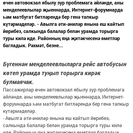
өчен автовокзал ябылу зур проблемага әйләнде, аны
менделеевлылар җыеннарда, Интернет-форумнарда
һәм матбугат битләрендә бер генә тапкыр
күтәрмәделәр. - Авылга әти-әниләр янына еш кайтып
йөрибез, салкында балалар белән урамда торырга
туры килә иде. Районның яңа җитәкчесенә өметләр
багладык. Рәхмәт, безне...
Бүгеннән менделеевлыларга рейс автобусын
көтеп урамда туңып торырга кирәк
булмаячак.
Пассажирлар өчен автовокзал ябылу зур проблемага
әйләнде, аны менделеевлылар җыеннарда, Интернет-
форумнарда һәм матбугат битләрендә бер генә тапкыр
күтәрмәделәр.
- Авылга әти-әниләр янына еш кайтып йөрибез,
салкында балалар белән урамда торырга туры килә
иде. Районның яңа җитәкчесенә өметләр багладык.