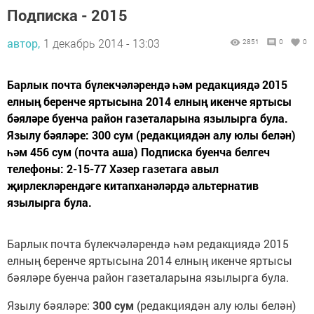
Подписка - 2015
автор,
1 декабрь 2014 - 13:03
2851
0
0
Барлык почта бүлекчәләрендә һәм редакциядә 2015
елның беренче яртысына 2014 елның икенче яртысы
бәяләре буенча район газеталарына язылырга була.
Язылу бәяләре: 300 сум (редакциядән алу юлы белән)
һәм 456 сум (почта аша) Подписка буенча белгеч
телефоны: 2-15-77 Хәзер газетага авыл
җирлекләрендәге китапханәләрдә альтернатив
язылырга була.
Барлык почта бүлекчәләрендә һәм редакциядә 2015
елның беренче яртысына 2014 елның икенче яртысы
бәяләре буенча район газеталарына язылырга була.
Язылу бәяләре:
300 сум
(редакциядән алу юлы белән)