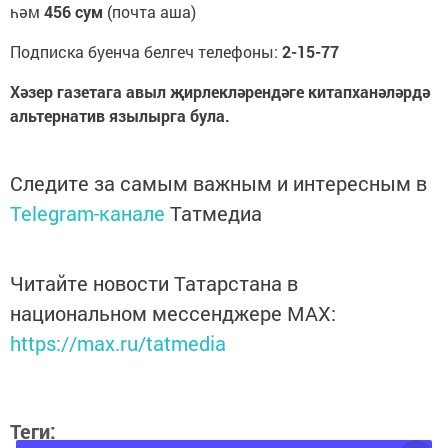
һәм
456 сум
(почта аша)
Подписка буенча белгеч телефоны:
2-15-77
Хәзер газетага авыл җирлекләрендәге китапханәләрдә
альтернатив язылырга була.
Следите за самым важным и интересным в
Telegram-канале
Татмедиа
Читайте новости Татарстана в
национальном мессенджере MАХ:
https://max.ru/tatmedia
Теги: