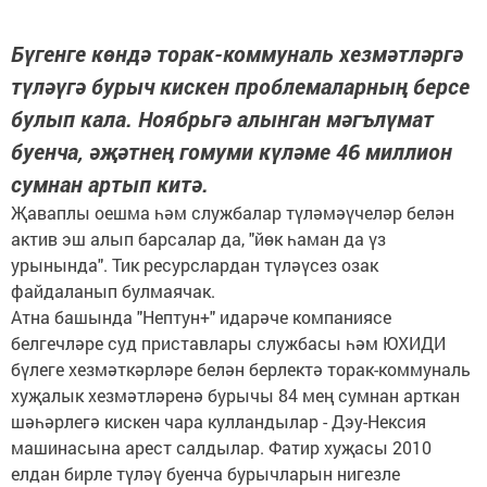
Бүгенге көндә торак-коммуналь хезмәтләргә
түләүгә бурыч кискен проблемаларның берсе
булып кала. Ноябрьгә алынган мәгълүмат
буенча, әҗәтнең гомуми күләме 46 миллион
сумнан артып китә.
Җаваплы оешма һәм службалар түләмәүчеләр белән
актив эш алып барсалар да, "йөк һаман да үз
урынында". Тик ресурслардан түләүсез озак
файдаланып булмаячак.
Атна башында "Нептун+" идарәче компаниясе
белгечләре суд приставлары службасы һәм ЮХИДИ
бүлеге хезмәткәрләре белән берлектә торак-коммуналь
хуҗалык хезмәтләренә бурычы 84 мең сумнан арткан
шәһәрлегә кискен чара кулландылар - Дэу-Нексия
машинасына арест салдылар. Фатир хуҗасы 2010
елдан бирле түләү буенча бурычларын нигезле