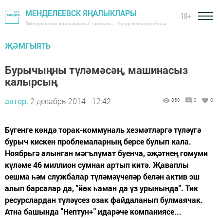
МЕНДЕЛЕЕВСК ЯҢАЛЫКЛАРЫ
18+
"Менделеевск яңалыклары" газетасы - Менделеевск районы
ҖӘМГЫЯТЬ
Бурычыңны түләмәсәң, машинасыз
калырсың
автор,
2 декабрь 2014 - 12:42
850
0
0
Бүгенге көндә торак-коммуналь хезмәтләргә түләүгә
бурыч кискен проблемаларның берсе булып кала.
Ноябрьгә алынган мәгълүмат буенча, әҗәтнең гомуми
күләме 46 миллион сумнан артып китә. Җаваплы
оешма һәм службалар түләмәүчеләр белән актив эш
алып барсалар да, "йөк һаман да үз урынында". Тик
ресурслардан түләүсез озак файдаланып булмаячак.
Атна башында "Нептун+" идарәче компаниясе...