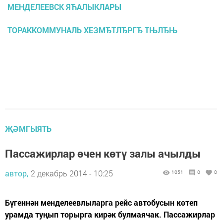
МЕНДЕЛЕЕВСК ЯЋАЛЫКЛАРЫ
ТОРАККОММУНАЛЬ ХЕЗМЂТЛЂРГЂ ТЊЛЂЊ
ҖӘМГЫЯТЬ
Пассажирлар өчен көтү залы ачылды
автор,
2 декабрь 2014 - 10:25
1051
0
0
Бүгеннән менделеевлыларга рейс автобусын көтеп
урамда туңып торырга кирәк булмаячак. Пассажирлар