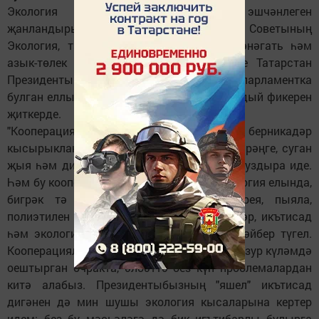
Экология елында кооперацияләр эшчәнлеген
җанландырып җибәрү кирәк. Дәүләт Советының
Экология, табигатьтән файдалану, агросәнәгать һәм
азык-төлек сәясәте комитеты җитәкчесе Татарстан
Президенты Рөстәм Миңнехановның парламентка
булган еллык юлламасына бәя биреп, шундый фикерен
җиткерде.
"Кооперацияләр совет заманында берникадәр
кысырыкланган булса да, чүпрәк, сөяк, бәрәңге, суган
җыя һәм дистәләгән әйберләрне үзе аша уздыра иде.
Һәм бу кооперацияләр бүгенге көндә, Экология елында,
бигрәк тә кирәк. Чөнки кәгазь, батарея, пыяла,
полиэтилен һәм дистәләгән төрле әйберләр, икътисад
һәм экологияне генә берләштерә торган әйбер түгел.
Кооперацияләр берләшеп, оешып, боларны зур күләмдә
оештырган очракта, әлбәттә без күп проблемалардан
китә алабыз. Президентыбызның "яшел" икътисад
дигәнен дә мин шушы экология кысаларына кертер
идем: без бу мәсьәләгә дә бик игътибарлы булырга