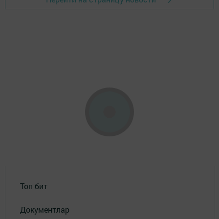
Топ бит
Документлар