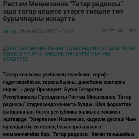
Рөстәм Миңнеханов “Татар радиосы”
аша татар кешесе үтәргә тиешле төп
бурычларны искәртте
автор,
16 октябрь 2017 - 14:46
1686
0
0
"Татар кешесенә үзебезнең телебезне, гореф-
гадәтләребезне, тарихыбызны, динебезне сакларга
кирәк", - диде Президент. Бүген Татарстан
Республикасы Президенты Рөстәм Миңнеханов "Татар
радиосы" студиясендә кунакта булды. Шул форсаттан
файдаланып, бөтен республика халкына сәламен
җиткерде. "Хәерле көн! Исәнмесез, кадерле дуслар! Чын
күңелдән бүген сезнең белән аралашырга
мөмкинлегебез бар. "Татар радиосы" белән танышабыз,