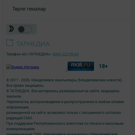
Төрле темалар
Телефон АО «ТАТМЕДИА»:
(843) 222 09 84
18+
;
© 2011 - 2026. Менделеевск яӊалыклары (Менделеевские новости).
Все права защищены.
© ТАТМЕДИА. Все материалы, размещенные на сайте, защищены
законом.
Перепечатка, воспроизведение и распространение в любом объеме
информации,
размещенной на сайте, возможна только с письменного согласия
редакций СМИ.
При поддержке Республиканского агентства по печати и массовым
коммуникациям.
Наименование СМИ: Менделеевск яӊалыклары (Менделеевские