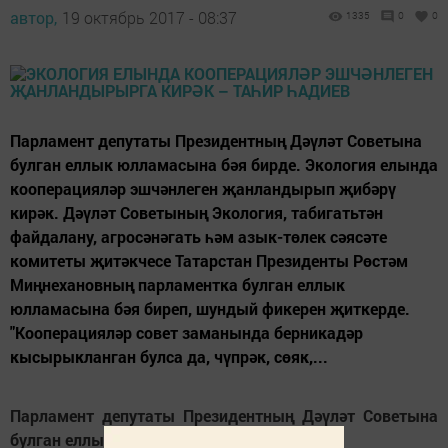
автор,
19 октябрь 2017 - 08:37
1335
0
0
Парламент депутаты Президентның Дәүләт Советына
булган еллык юлламасына бәя бирде. Экология елында
кооперацияләр эшчәнлеген җанландырып җибәрү
кирәк. Дәүләт Советының Экология, табигатьтән
файдалану, агросәнәгать һәм азык-төлек сәясәте
комитеты җитәкчесе Татарстан Президенты Рөстәм
Миңнехановның парламентка булган еллык
юлламасына бәя биреп, шундый фикерен җиткерде.
"Кооперацияләр совет заманында берникадәр
кысырыкланган булса да, чүпрәк, сөяк,...
Парламент депутаты Президентның Дәүләт Советына
булган еллык юлламасына бәя бирде.