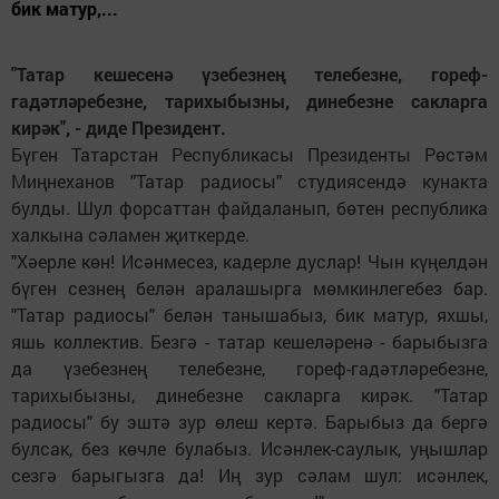
бик матур,...
"Татар кешесенә үзебезнең телебезне, гореф-
гадәтләребезне, тарихыбызны, динебезне сакларга
кирәк", - диде Президент.
Бүген Татарстан Республикасы Президенты Рөстәм
Миңнеханов "Татар радиосы" студиясендә кунакта
булды. Шул форсаттан файдаланып, бөтен республика
халкына сәламен җиткерде.
"Хәерле көн! Исәнмесез, кадерле дуслар! Чын күңелдән
бүген сезнең белән аралашырга мөмкинлегебез бар.
"Татар радиосы" белән танышабыз, бик матур, яхшы,
яшь коллектив. Безгә - татар кешеләренә - барыбызга
да үзебезнең телебезне, гореф-гадәтләребезне,
тарихыбызны, динебезне сакларга кирәк. "Татар
радиосы" бу эштә зур өлеш кертә. Барыбыз да бергә
булсак, без көчле булабыз. Исәнлек-саулык, уңышлар
сезгә барыгызга да! Иң зур сәлам шул: исәнлек,