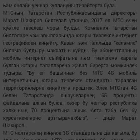
һәм онлайн-уеннар куллануны тизәйтергә була.
МТСның Татарстан Республикасындагы директоры
Марат Шакиров билгеләп үткәнчә, 2017 ел МТС өчен
куәтле төзелеш чоры булды. Компания Татарстан
бистәләре һәм авылларында югары тизлекле интернет
географиясен киңәйтү, Казан һәм Чаллыда "келәмле"
биләмә булдыру максатын куйды. Бу абонентларның
мобиль интернет сыйфатына һәм тизлегенә карата
булган югары таләпләренә җавап бирергә мөмкинлек
тудыра. "Бу ел башыннан без МТС 4G мобиль
интернетының югары тизлекле стандарты таралган
территорияләрне киңәйтүгә ирештек. Элек МТСтан 4G
белән Татарстанда яшәүчеләрнең 55 проценты
файдалана алган булса, хәзер бу челтәр республика
халкының 70 процентына ачык. Алга таба без бу
күрсәткечләрне арттырачакбыз", - диде Марат
Шакиров.
МТС челтәренең киңәюе 3G стандартына да кагыла, бу