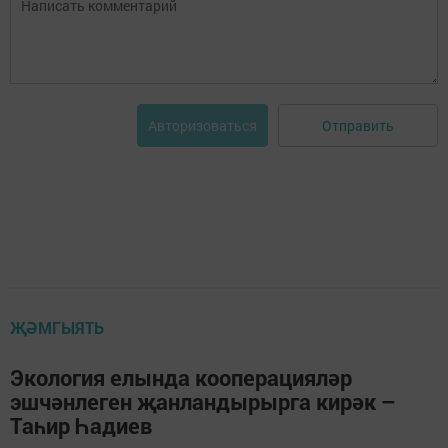
Отправить
Авторизоваться
ҖӘМГЫЯТЬ
Экология елында кооперацияләр
эшчәнлеген җанландырырга кирәк –
Таһир Һадиев