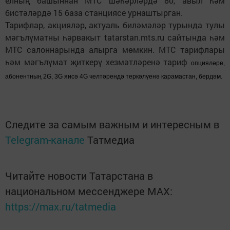
елның башыннан МТС шәһәрләрдә 80, авыл һәм
бистәләрдә 15 база станциясе урнаштырган.
Тарифлар, акцияләр, актуаль биләмәләр турында тулы
мәгълүматны һәрвакыт tatarstan.mts.ru сайтында һәм
МТС салоннарында алырга мөмкин. МТС тарифлары
һәм мәгълүмат җиткерү хезмәтләренә тариф
опцияләре,
абонентның 2G, 3G яисә 4G челтәрендә теркәлүенә карамастан, бердәм.
Следите за самым важным и интересным в
Telegram-канале
Татмедиа
Читайте новости Татарстана в
национальном мессенджере MАХ:
https://max.ru/tatmedia