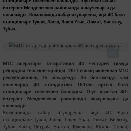
станцияләре төзелешен башлады. Шул исәптән 4G-
интернет Менделеевск районында яшәүчеләргә дә
якынайды. Компаниядә хәбәр итүләренчә, яңа 4G база
станцияләре Тукай, Лаеш, Яшел Үзән, Әлмәт, Биектау,
Түбән...
МТС операторы Татарстанда 4G челтәрен төзүдә
рекордлы тизлекне җыйды. 2017 елның июненнән МТС
республиканың 16 шәһәрендә, 35 бистәсендә һәм
авылларда 4G стандартлы 160тан артык база
станцияләре төзелешен башлады. Шул исәптән 4G-
интернет Менделеевск районында яшәүчеләргә дә
якынайды.
Компаниядә хәбәр итүләренчә, яңа 4G база
станцияләре Тукай, Лаеш, Яшел Үзән, Әлмәт, Биектау,
Түбән Кама, Питрәч, Балтач, Кукмара, Югары Ослан,