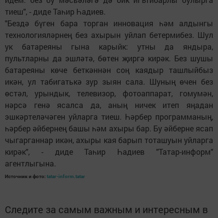
тиеш", - диде Таһир Һадиев.
"Бездә бүген бара торган инновация һәм алдынгы
технологияләрнең без ахырын уйлап бетермибез. Шул
ук батареяны гына карыйк: утны да яндыра,
пультларны да эшләтә, бөтен җиргә кирәк. Без шушы
батареяны көче беткәннән соң каядыр ташлыйбыз
икән, ул табигатькә зур зыян сала. Шуның өчен без
өстәл, урындык, телевизор, фотоаппарат, гомумән,
нәрсә генә ясалса да, аның ничек итеп яңадан
эшкәртеләчәген уйларга тиеш. Һәрбер программаның,
һәрбер әйбернең башы һәм ахыры бар. Бу әйберне ясап
чыгарганнар икән, ахыры кая барып тоташуын уйларга
кирәк", - диде Таһир Һадиев "Татар-информ"
агентлыгына.
Источник и фото:
tatar-inform.tatar
Следите за самым важным и интересным в