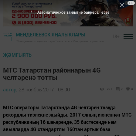
6
Автоматическое закрытие баннера через
МЕНДЕЛЕЕВСК ЯҢАЛЫКЛАРЫ
18+
"Менделеевск яңалыклары" газетасы - Менделеевск районы
ҖӘМГЫЯТЬ
МТС Татарстан районнарын 4G
челтәренә тотты
автор,
28 ноябрь 2017 - 08:00
1081
0
0
МТС операторы Татарстанда 4G челтәрен төзүдә
рекордлы тизлекне җыйды. 2017 елның июненнән МТС
республиканың 16 шәһәрендә, 35 бистәсендә һәм
авылларда 4G стандартлы 160тан артык база