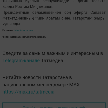
тынычлык булсын республикада!" - дигән теләктә
калды Рөстәм Миңнеханов.
Президентның сәламләвеннән соң эфирга Салават
Фәтхетдиновның "Мин яратам сине, Татарстан" җыры
кушылды.
Источник:
tatar-inform.tatar
Фото: instagram.com/rusminnikhanov/
Следите за самым важным и интересным в
Telegram-канале
Татмедиа
Читайте новости Татарстана в
национальном мессенджере MАХ:
https://max.ru/tatmedia
Перейти на страницу новости