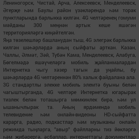
Лениногорск, Чистай, Арча, Алексеевск, Менделеевск,
Әгерҗе һәм Баулы район үзәкләрендә һәм торак
пунктларында барлыкка килгән. 4G челтәренең гомуми
мәйданы 300 меңнән артык кеше яшәгән
территорияләргә киңәйтелгән.
Яңа төзелешләр башланудан тыш, 4G элегрәк барлыкка
килгән шәһәрләрдә аның сыйфаты арткан. Казан,
Чаллы, Әлмәт, Зәй, Түбән Кама, Менделеевск, Алабуга,
Бөгелмәдә яшәүчеләргә мобиль җайланмалардан
Интернетка чыгу хәзер тагын да уңайлы, бу
шәһәрләрдә 4G челтәреннән 80% халык файдалана ала.
3G стандартлы элекке мобиль элемтә буыны белән
чагыштырганда, 4G челтәре Интернетка югарырак
тизлек белән тоташырга мөмкинлек бирә, һәм ул
ышанычлырак та. Аның ярдәмендә мобиль
телевидение һәм онлайн-видеоны HD-сыйфатта
карарга, радио, подкастлар һәм музыканы онлайн
режимда тыңларга, "авыр" файлларны тиз йөкләргә
һәм җибәрергә, әсбаплар, интернеттагы документлар