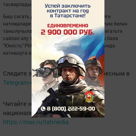
тасвирладылар.
Биш сәгать дәвамында барган киеренке бәйге
нәтиҗәләре буенча, ниһаять, сәнгатьле сөйләм белән
танылучылар ачыкланды. 27 апрельдә 14 сәгатьтә
сайлап алу турын уңышлы узган кырык биш бала
"Юность" РМЙда узачак йомгаклау конкурсында
катнашуга юллама алды.
Следите за самым важным и интересным в
Telegram-канале
Татмедиа
Читайте новости Татарстана в
национальном мессенджере MАХ:
https://max.ru/tatmedia