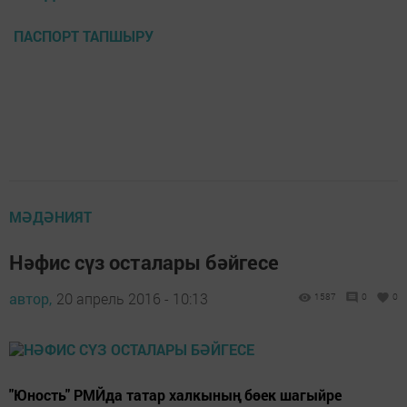
ПАСПОРТ ТАПШЫРУ
МӘДӘНИЯТ
Нәфис сүз осталары бәйгесе
автор,
20 апрель 2016 - 10:13
1587
0
0
"Юность" РМЙда татар халкының бөек шагыйре