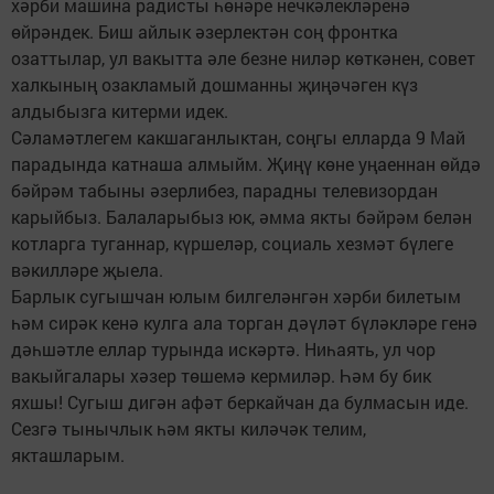
хәрби машина радисты һөнәре нечкәлекләренә
өйрәндек. Биш айлык әзерлектән соң фронтка
озаттылар, ул вакытта әле безне ниләр көткәнен, совет
халкының озакламый дошманны җиңәчәген күз
алдыбызга китерми идек.
Сәламәтлегем какшаганлыктан, соңгы елларда 9 Май
парадында катнаша алмыйм. Җиңү көне уңаеннан өйдә
бәйрәм табыны әзерлибез, парадны телевизордан
карыйбыз. Балаларыбыз юк, әмма якты бәйрәм белән
котларга туганнар, күршеләр, социаль хезмәт бүлеге
вәкилләре җыела.
Барлык сугышчан юлым билгеләнгән хәрби билетым
һәм сирәк кенә кулга ала торган дәүләт бүләкләре генә
дәһшәтле еллар турында искәртә. Ниһаять, ул чор
вакыйгалары хәзер төшемә кермиләр. Һәм бу бик
яхшы! Сугыш дигән афәт беркайчан да булмасын иде.
Сезгә тынычлык һәм якты киләчәк телим,
якташларым.