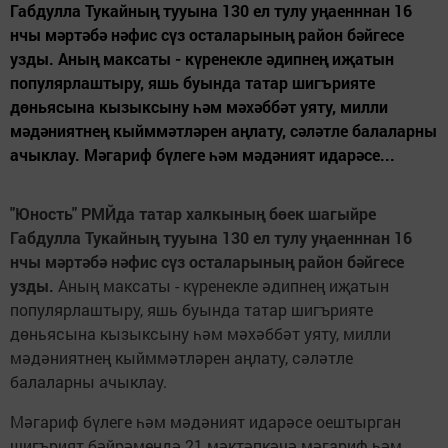
Габдулла Тукайның тууына 130 ел тулу уңаенннан 16
нчы мәртәбә нәфис сүз осталарының район бәйгесе
узды. Аның максаты - күренекле әдипнең иҗатын
популярлаштыру, яшь буында татар шигърияте
дөньясына кызыксыну һәм мәхәббәт уяту, милли
мәдәниятнең кыйммәтләрен аңлату, сәләтле балаларны
ачыклау. Мәгариф бүлеге һәм мәдәният идарәсе...
"Юность" РМЙда татар халкының бөек шагыйре
Габдулла Тукайның тууына 130 ел тулу уңаенннан 16
нчы мәртәбә нәфис сүз осталарының район бәйгесе
узды.
Аның максаты - күренекле әдипнең иҗатын
популярлаштыру, яшь буында татар шигърияте
дөньясына кызыксыну һәм мәхәббәт уяту, милли
мәдәниятнең кыйммәтләрен аңлату, сәләтле
балаларны ачыклау.
Мәгариф бүлеге һәм мәдәният идарәсе оештырган
шигърият бәйрәмендә 21 мәктәпкәчә мәгариф һәм