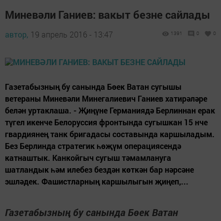
Миневәли Ганиев: вакыт безне сайлады
автор,
19 апрель 2016 - 13:47
1391
0
0
Газетабызның бу санында Бөек Ватан сугышы
ветераны Миневәли Минегалиевич Ганиев хатирәләре
белән уртаклаша. - Җиңүне Германиядә Берлиннан ерак
түгел икенче Белоруссия фронтында сугышкан 15 нче
гвардиянең танк бригадасы составында каршыладым.
Без Берлинда стратегик һөҗүм операциясендә
катнаштык. Канкойгыч сугыш тәмамлануга
шатландык һәм илебез бездән көткән бар нәрсәне
эшләдек. Фашистларның каршылыгын җиңеп,...
Газетабызның бу санында Бөек Ватан