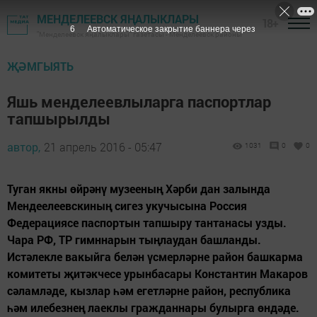
МЕНДЕЛЕЕВСК ЯҢАЛЫКЛАРЫ
18+
6
Автоматическое закрытие баннера через
"Менделеевск яңалыклары" газетасы - Менделеевск районы
ҖӘМГЫЯТЬ
Яшь менделеевлыларга паспортлар
тапшырылды
автор,
21 апрель 2016 - 05:47
1031
0
0
Туган якны өйрәнү музееның Хәрби дан залында
Мендеелеевскиның сигез укучысына Россия
Федерациясе паспортын тапшыру тантанасы узды.
Чара РФ, ТР гимннарын тыңлаудан башланды.
Истәлекле вакыйга белән үсмерләрне район башкарма
комитеты җитәкчесе урынбасары Константин Макаров
сәламләде, кызлар һәм егетләрне район, республика
һәм илебезнең лаеклы гражданнары булырга өндәде.