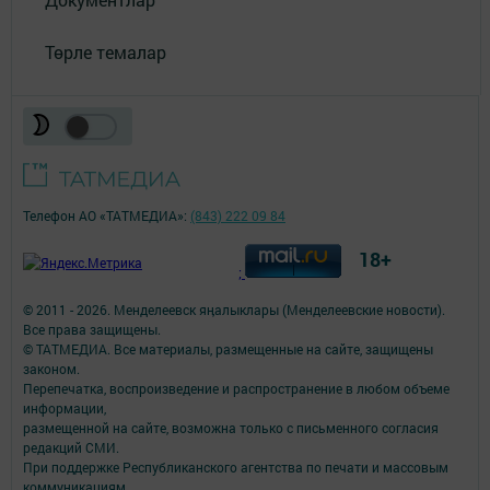
Төрле темалар
Телефон АО «ТАТМЕДИА»:
(843) 222 09 84
18+
;
© 2011 - 2026. Менделеевск яӊалыклары (Менделеевские новости).
Все права защищены.
© ТАТМЕДИА. Все материалы, размещенные на сайте, защищены
законом.
Перепечатка, воспроизведение и распространение в любом объеме
информации,
размещенной на сайте, возможна только с письменного согласия
редакций СМИ.
При поддержке Республиканского агентства по печати и массовым
коммуникациям.