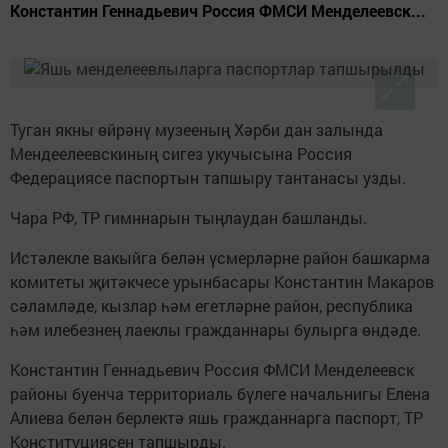
Константин Геннадьевич Россия ФМСИ Менделеевск...
Туган якны өйрәнү музееның Хәрби дан залында
Мендеелеевскиның сигез укучысына Россия
Федерациясе паспортын тапшыру тантанасы узды.
Чара РФ, ТР гимннарын тыңлаудан башланды.
Истәлекле вакыйга белән үсмерләрне район башкарма
комитеты җитәкчесе урынбасары Константин Макаров
сәламләде, кызлар һәм егетләрне район, республика
һәм илебезнең лаеклы гражданнары булырга өндәде.
Константин Геннадьевич Россия ФМСИ Менделеевск
районы буенча территориаль бүлеге начальнигы Елена
Алиева белән берлектә яшь гражданнарга паспорт, ТР
Конституциясен тапшырды.