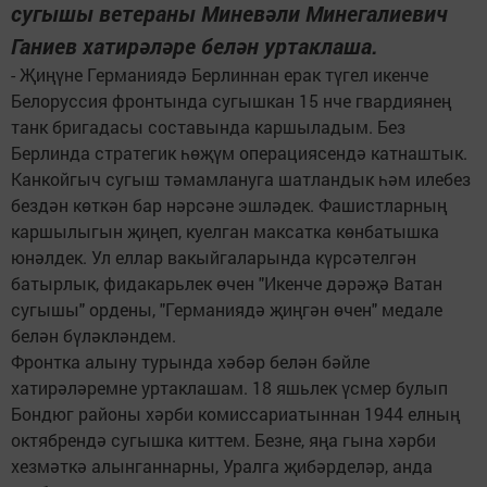
сугышы ветераны Миневәли Минегалиевич
Ганиев хатирәләре белән уртаклаша.
- Җиңүне Германиядә Берлиннан ерак түгел икенче
Белоруссия фронтында сугышкан 15 нче гвардиянең
танк бригадасы составында каршыладым. Без
Берлинда стратегик һөҗүм операциясендә катнаштык.
Канкойгыч сугыш тәмамлануга шатландык һәм илебез
бездән көткән бар нәрсәне эшләдек. Фашистларның
каршылыгын җиңеп, куелган максатка көнбатышка
юнәлдек. Ул еллар вакыйгаларында күрсәтелгән
батырлык, фидакарьлек өчен "Икенче дәрәҗә Ватан
сугышы" ордены, "Германиядә җиңгән өчен" медале
белән бүләкләндем.
Фронтка алыну турында хәбәр белән бәйле
хатирәләремне уртаклашам. 18 яшьлек үсмер булып
Бондюг районы хәрби комиссариатыннан 1944 елның
октябрендә сугышка киттем. Безне, яңа гына хәрби
хезмәткә алынганнарны, Уралга җибәрделәр, анда