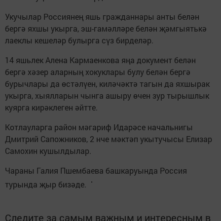
Укучылар Россиянең яшь гражданнары анты белән
бергә яхшы укырга, эш-гамәлләре белән җәмгыятькә
лаеклы кешеләр булырга сүз бирделәр.
14 яшьлек Алена Кармаенкова яңа документ белән
бергә хәзер аларның хокуклары булу белән бергә
бурычлары да өстәлүен, киләчәктә тагын да яхшырак
укырга, хыялларын чынга ашыру өчен зур тырышлык
куярга кирәклеген әйтте.
Котлауларга район мәгариф Идарәсе начальнигы
Дмитрий Сапожников, 2 нче мәктәп укытучысы Елизар
Самохин кушылдылар.
Чараны Галия Пшембаева башкаруында Россия
турында җыр бизәде.
Следите за самым важным и интересным в