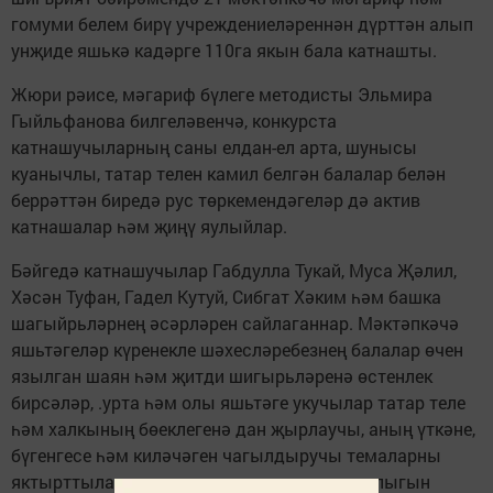
гомуми белем бирү учреждениеләреннән дүрттән алып
унҗиде яшькә кадәрге 110га якын бала катнашты.
Жюри рәисе, мәгариф бүлеге методисты Эльмира
Гыйльфанова билгеләвенчә, конкурста
катнашучыларның саны елдан-ел арта, шунысы
куанычлы, татар телен камил белгән балалар белән
беррәттән биредә рус төркемендәгеләр дә актив
катнашалар һәм җиңү яулыйлар.
Бәйгедә катнашучылар Габдулла Тукай, Муса Җәлил,
Хәсән Туфан, Гадел Кутуй, Сибгат Хәким һәм башка
шагыйрьләрнең әсәрләрен сайлаганнар. Мәктәпкәчә
яшьтәгеләр күренекле шәхесләребезнең балалар өчен
язылган шаян һәм җитди шигырьләренә өстенлек
бирсәләр, .урта һәм олы яшьтәге укучылар татар теле
һәм халкының бөеклегенә дан җырлаучы, аның үткәне,
бүгенгесе һәм киләчәген чагылдыручы темаларны
яктырттылар, туган як, туган җирнең матурлыгын