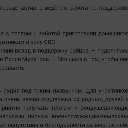
 городе активно ведётся работа по поддержк
ва с теплом и заботой приготовили домашню
щитникам в зону СВО
нний вклад в поддержку бойцов, – поделилас
в Роиля Муратова. – Молимся о том, чтобы он
оровыми.
 акция под таким названием. Для участнико
и очень важна поддержка их родных, друзей 
 приятно получать тёплые и воодушевляющи
написали письма военнослужащим-землякам
и напутствия и благодарности за мирное неб