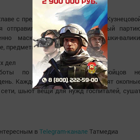
главе с председателем Екатериной Кузнецово
ия отправили в Донецк и Рубежный парти
енно маскировочные сети, подушки-валики
е, предметы гигиены.
х дел
аботы по поддержке наших бойцов н
день. Каждое утро активисты готовят окопны
 сети, шьют вещи для нужд госпиталей, суша
интересным в
Telegram-канале
Татмедиа