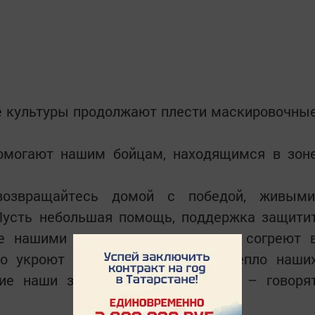
е культуры продолжают плести маскировочны
омогают нашим бойцам, находящимся в зон
возвращайтесь домой с победой, живыми
усть небольшая помощь, поддержка защити
ые нашими руками окопные свечи согреют 
о укроют технику и блиндажи. Тепло наши
гие наши защитники. Мы с вами, – говоря