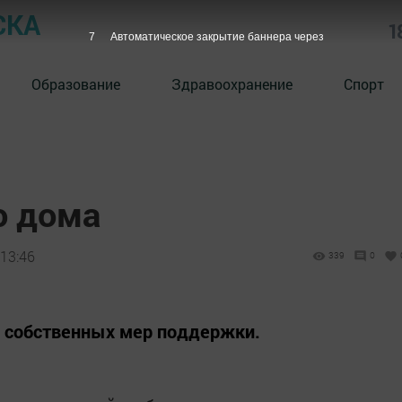
СКА
1
7
Автоматическое закрытие баннера через
Образование
Здравоохранение
Спорт
о дома
 13:46
339
0
д собственных мер поддержки.