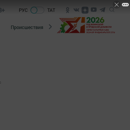
8+
РУС
ТАТ
Происшествия
Новости Госавтоинспекции
0