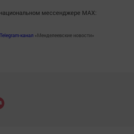
в национальном мессенджере MАХ:
Telegram-канал
«Менделеевские новости»