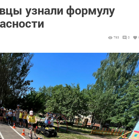
вцы узнали формулу
асности
793
0