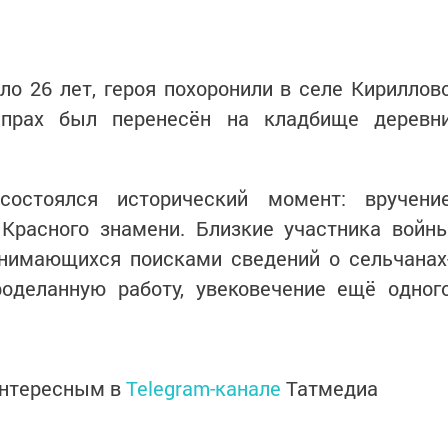
о 26 лет, героя похоронили в селе Кириллов
 прах был перенесён на кладбище деревн
состоялся исторический момент: вручени
 Красного знамени. Близкие участника войн
анимающихся поисками сведений о сельчанах
роделанную работу, увековечение ещё одног
интересным в
Telegram-канале
Татмедиа