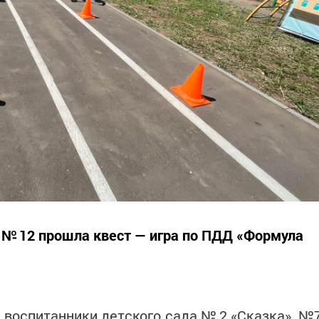
а № 12 прошла квест — игра по ПДД «Формула
 воспитанники детского сада № 2 «Сказка», №