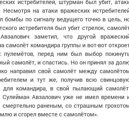
еских истребителей, штурман был убит, атак
. Несмотря на атаки вражеских истребителе
 бомбы по сигналу ведущего точно в цель, н
кого истребителя был убит стрелок, самолё
Авзалович заметил, что другой вражески
на самолёт командира группы и вот-вот открое
х пулемётов, перед ним был выбор покинут
мый самолёт, и спастись. Но он принял за дол
езко направил свой самолёт между самолёто
ебителем и тут же, получив всю свинцову
 для командира, в свой пылающий самолёт
м Сулейман Авзалович уже не имел времени 
и смертельно раненым, со страшным грохото
емлю и сгорел вместе с самолётом».