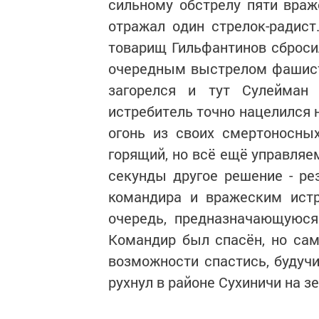
сильному обстрелу пяти враж
отражал один стрелок-радист
товарищ Гильфантинов сбросил
очередным выстрелом фашистс
загорелся и тут Сулейман 
истребитель точно нацелился 
огонь из своих смертоносны
горящий, но всё ещё управляе
секунды другое решение - р
командира и вражеским истр
очередь, предназначающуюся
Командир был спасён, но са
возможности спастись, будуч
рухнул в районе Сухиничи на з