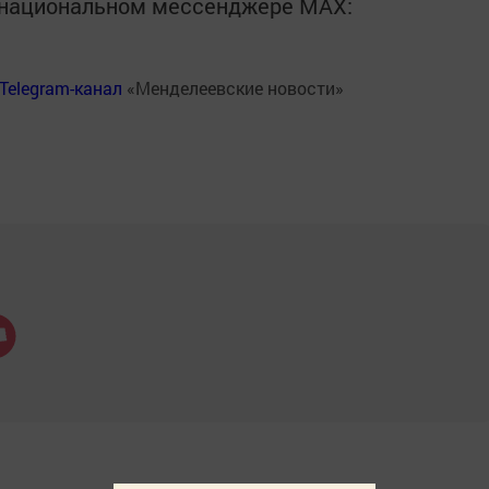
в национальном мессенджере MАХ:
Telegram-канал
«Менделеевские новости»