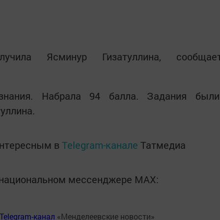
лучила Ясминур Гизатуллина, сообщае
знания. Набрала 94 балла. Задания был
туллина.
интересным в
Telegram-канале
Татмедиа
в национальном мессенджере MАХ:
Telegram-канал
«Менделеевские новости»