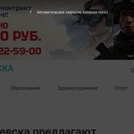
6
Автоматическое закрытие баннера через
СКА
1
Образование
Здравоохранение
Спорт
евска предлагают