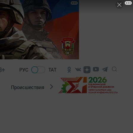
8+
РУС
ТАТ
Происшествия
Новости Госавтоинспекции