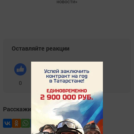
новости»
Оставляйте реакции
0
0
0
0
0
Расскажите друзьям