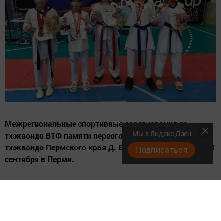
Межрегиональные спортивные соревнования по
Мы в Яндекс Дзен
тхэквондо ВТФ памяти первого президента федерации
тхэквондо Пермского края Д. Е. Луткова прошли 26–28
Подписаться
сентября в Перми.
В соревнованиях среди юниоров и юниорок 15-17 лет
спортсмены СШ «Батыр» показали следующие
результаты: