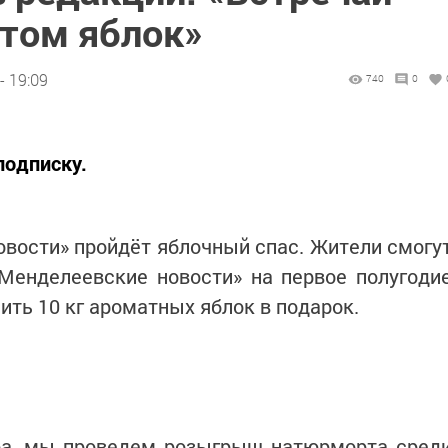
атом яблок»
- 19:09
740
0
подписку.
вости» пройдёт яблочный спас. Жители смогу
Менделеевские новости» на первое полугоди
чить 10 кг ароматных яблок в подарок.
тра, мы проведем розыгрыш натюрморта сред