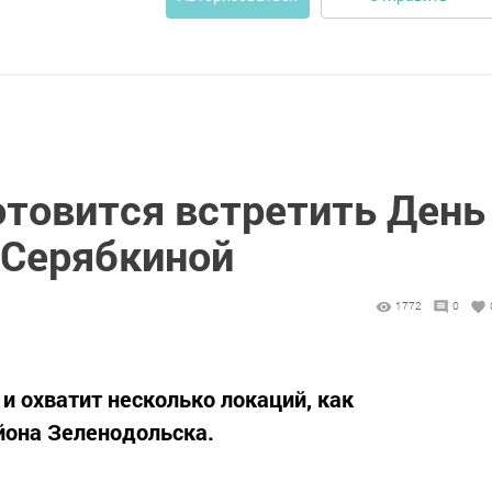
отовится встретить День
 Серябкиной
1772
0
 и охватит несколько локаций, как
йона Зеленодольска.