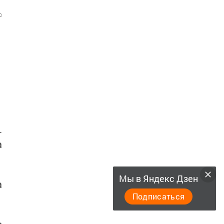
0
.
а
Мы в Яндекс Дзен
а
Подписаться