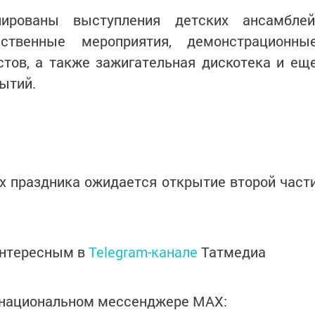
ированы выступления детских ансамблей
ественные мероприятия, демонстрационны
стов, а также зажигательная дискотека и ещ
ытий.
ах праздника ожидается открытие второй част
интересным в
Telegram-канале
Татмедиа
в национальном мессенджере MАХ: