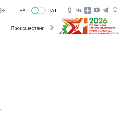
8+
РУС
ТАТ
Происшествия
Новости Госавтоинспекции
0