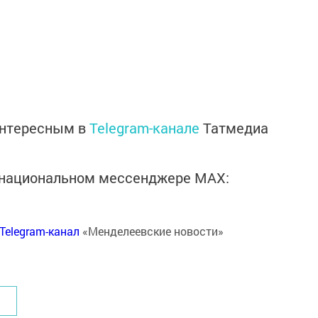
интересным в
Telegram-канале
Татмедиа
в национальном мессенджере MАХ:
Telegram-канал
«Менделеевские новости»