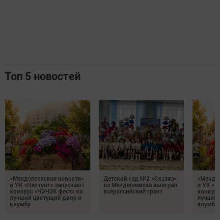
Топ 5 новостей
«Менделеевские новости»
Детский сад №2 «Сказка»
«Мендел
и УК «Нептун+» запускают
из Менделеевска выиграл
и УК «Н
конкурс «ЧЭЧЭК фест» на
всероссийский грант
конкурс
лучший цветущий двор и
лучший
клумбу
клумбу