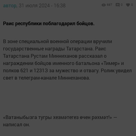
автор,
31 июля 2024 - 16:38
687
0
0
Раис республики поблагодарил бойцов.
В зоне специальной военной операции вручили
государственные награды Татарстана. Раис
Татарстана Рустам Минниханов рассказал о
награждении бойцов именного батальона «Тимер» и
полков 621 и 1231З за мужество и отвагу. Ролик увидел
свет в телеграм-канале Миннеханова.
«Ватаныбызга тугры хезмәтегез өчен рәхмәт!» —
написал он.