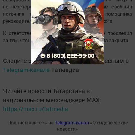
по неосторожности двум или более лицам сообщил
источник со ссылкой на старшего помощника
руководителя СУ СКР по РТ Андрея Шептицкого.
К ответственности привлекут того, кто не проследил
за тем, чтобы трансформаторная будка была закрыта.
Следите за самым важным и интересным в
Telegram-канале
Татмедиа
Читайте новости Татарстана в
национальном мессенджере MАХ:
https://max.ru/tatmedia
Подписывайтесь на
Telegram-канал
«Менделеевские
новости»