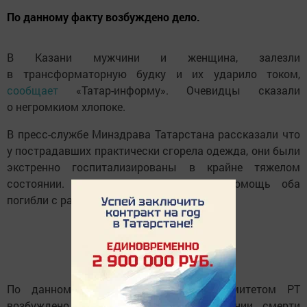
По данному факту возбуждено дело.
В Казани мужчини и женщина, залезли
в трансформаторную будку и их ударило током,
сообщает
«Татар-информу». Очевидцы сказали
о негромкиом хлопоке.
В пресс-службе Минздрава Татарстана рассказали что
у пострадавших практически сгорела одежда, они были
экстренно госпитализированы в крайне тяжелом
состоянии. Несмотря на оказанную помощь оба
погибли с разницей в четыре часа.
По данному факту следственным комитетом РТ
возбуждено уголовное дело о причинении смерти