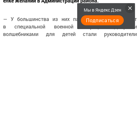
елке желаний в Администрации района.
Мы в Яндекс Дзен
— У большинства из них папы сегодня участвуют
Подписаться
в специальной военной операции. Добрыми
волшебниками для детей стали руководители
предприятия. Коньки, наборы для рисования, умные
часы, консоли, самокат, игрушки и другие подарки —
все, о чем так мечтали ребята, сбылось.
Поздравляем их с наступающим Новым годом, пусть
волшебство царит в их жизни каждый день, пишет
пресс-служба АО «Аммоний».
Следите за самым важным и интересным в