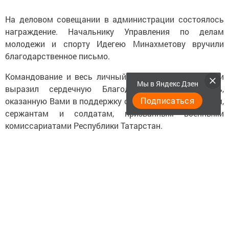
На деловом совещании в администрации состоялось
награждение. Начальнику Управления по делам
молодежи и спорту Идегею Минахметову вручили
благодарственное письмо.
Командование и весь личный состав воинской части
Мы в Яндекс Дзен
выразил сердечную Благодарность за помощь,
Подписаться
оказанную Вами в поддержку офицерам, прапорщикам,
сержантам и солдатам, призванным военными
комиссариатами Республики Татарстан.
«Нам очень приятно, что мобилизованным
военнослужащим, оказывается посильная
материальная помощь от организаций и населения
всей нашей необъятной страны.
Меценатство на Руси всегда считалось почетным
занятием.