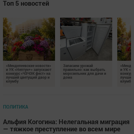
Топ 5 новостей
«Менделеевские новости»
Запасаем урожай
«Мендел
и УК «Нептун+» запускают
правильно: как выбрать
и УК «Н
конкурс «ЧЭЧЭК фест» на
морозильник для дачи и
конкурс
лучший цветущий двор и
дома
лучший
клумбу
клумбу
ПОЛИТИКА
Альфия Когогина: Нелегальная миграция
— тяжкое преступление во всем мире