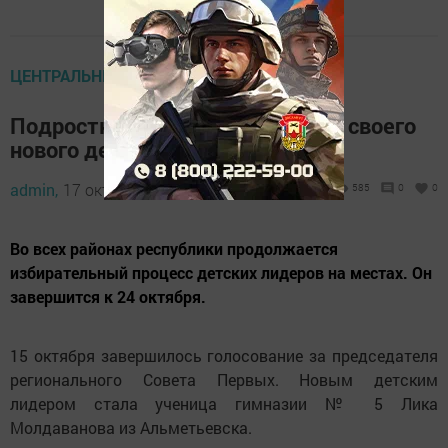
ЦЕНТРАЛЬНЫЕ НОВОСТИ
Подростки Татарстана выбрали своего
нового детского лидера региона
admin,
17 октября 2024 - 13:06
585
0
0
Во всех районах республики продолжается
избирательный процесс детских лидеров на местах. Он
завершится к 24 октября.
15 октября завершилось голосование за председателя
регионального Совета Первых. Новым детским
лидером стала ученица гимназии № 5 Лика
Молдаванова из Альметьевска.