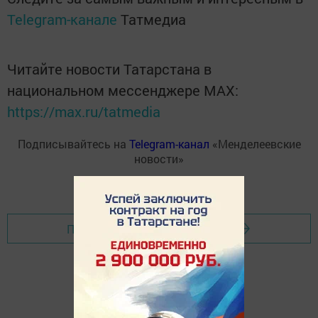
Telegram-канале
Татмедиа
Читайте новости Татарстана в
национальном мессенджере MАХ:
https://max.ru/tatmedia
Подписывайтесь на
Telegram-канал
«Менделеевские
новости»
Перейти на страницу новости