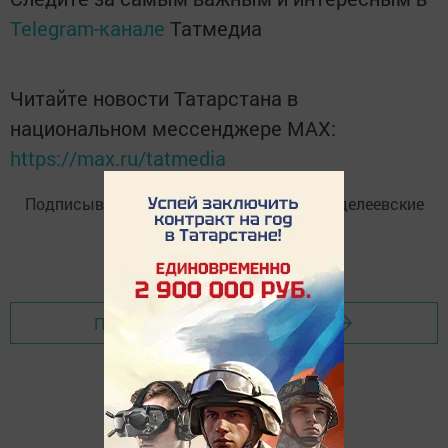
Telegram-канале
Татмедиа
Читайте новости Татарстана в
национальном мессенджере MАХ:
https://max.ru/tatmedia
Подписывайтесь на
Telegram-канал
«Менделеевские
новости»
Перейти на страницу новости