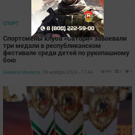
СПОРТ
Спортсмены клуба «Сатори» завоевали
три медали в республиканском
фестивале среди детей по рукопашному
бою
Анжела Малюга,
18 ноября 2024 - 17:44
960
0
0