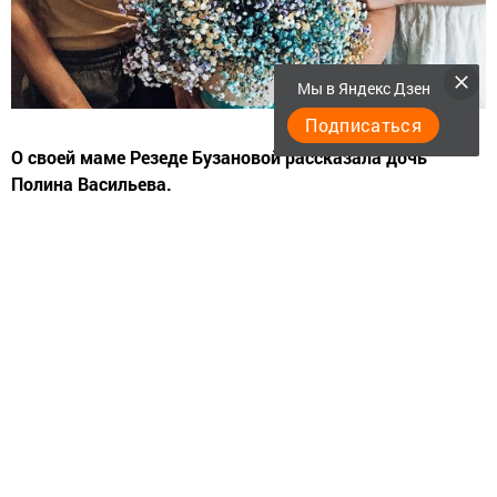
Мы в Яндекс Дзен
Подписаться
О своей маме Резеде Бузановой рассказала дочь
Полина Васильева.
— Что для Вас значит мама?
— Моя мама, Резеда Рифкатовна — это и любовь,
и забота, и самоотверженность, и готовность сделать
для своего ребенка все возможное. Мама всегда
поможет, защитит и поймет.
— Где работает Ваша мама?