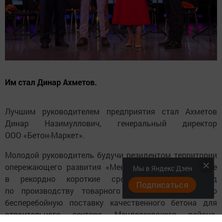
Им стал Динар Ахметов.
Лучшим руководителем предприятия стал Ахметов
Динар Назимуллович, генеральный директор
ООО «Бетон-Маркет».
Молодой руководитель будучи резидентом территории
опережающего развития «Менделеевск», предприятие
Мы в Яндекс Дзен
в рекордно короткие сроки построило завод
Подписаться
по производству товарного бетона и обеспечило
бесперебойную поставку качественного бетона для
строительного сектора Менделеевского района.