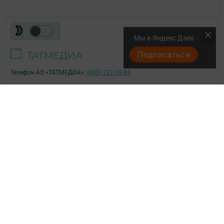
Мы в Яндекс Дзен
Подписаться
Телефон АО «ТАТМЕДИА»:
(843) 222 09 84
18+
;
© 2011 - 2026. Менделеевск яӊалыклары (Менделеевские новости).
Все права защищены.
© ТАТМЕДИА. Все материалы, размещенные на сайте, защищены
законом.
Перепечатка, воспроизведение и распространение в любом объеме
информации,
размещенной на сайте, возможна только с письменного согласия
редакций СМИ.
При поддержке Республиканского агентства по печати и массовым
коммуникациям.
Наименование СМИ: Менделеевск яӊалыклары (Менделеевские
новости)
№ записи о регистрации СМИ, дата: ЭЛ № ФС 77 - 73819 от 28.09.2018