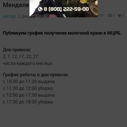
Менделеевске
автор,
2 декабря 2024 - 17:00
571
0
0
Публикуем график получения молочной кухни в МЦРБ.
Дни привоза:
2, 7, 12, 17, 22, 27
числа каждого месяца
График работы в дни привоза:
с 10:30 до 11:30 выдача
с 11:30 до 12:00 уборка
с 12:00 до 17:30 выдача
с 17:30 до 18:00 уборка