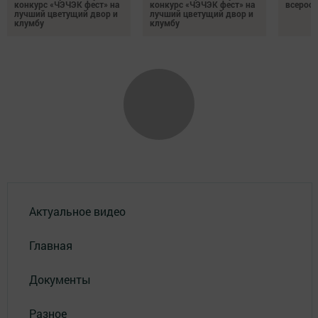
конкурс «ЧЭЧЭК фест» на
конкурс «ЧЭЧЭК фест» на
всеросс
лучший цветущий двор и
лучший цветущий двор и
клумбу
клумбу
Актуальное видео
Главная
Документы
Разное