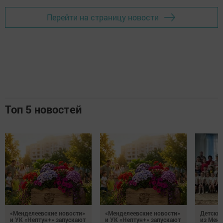
Перейти на страницу новости
Топ 5 новостей
«Менделеевские новости»
«Менделеевские новости»
Детский
и УК «Нептун+» запускают
и УК «Нептун+» запускают
из Менд