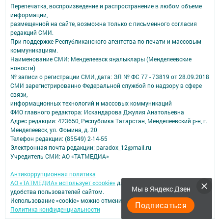
Перепечатка, воспроизведение и распространение в любом объеме
информации,
размещенной на сайте, возможна только с письменного согласия
редакций СМИ.
При поддержке Республиканского агентства по печати и массовым
коммуникациям.
Наименование СМИ: Менделеевск яӊалыклары (Менделеевские
новости)
№ записи о регистрации СМИ, дата: ЭЛ № ФС 77 - 73819 от 28.09.2018
СМИ зарегистрированно Федеральной службой по надзору в сфере
связи,
информационных технологий и массовых коммуникаций
ФИО главного редактора: Искандарова Джулия Анатольевна
Адрес редакции: 423650, Республика Татарстан, Менделеевский р-н, г.
Менделеевск, ул. Фомина, д. 20
Телефон редакции: (85549) 2-14-55
Электронная почта редакции: paradox_12@mail.ru
Учредитель СМИ: АО «ТАТМЕДИА»
Антикоррупционная политика
АО «ТАТМЕДИА» использует «cookie»
для персонализации сервисов и
Мы в Яндекс Дзен
удобства пользователей сайтом.
Использование «cookie» можно отменить в настройках браузера.
Подписаться
Политика конфиденциальности