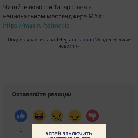
Читайте новости Татарстана в
национальном мессенджере MАХ:
https://max.ru/tatmedia
Подписывайтесь на
Telegram-канал
«Менделеевские
новости»
Оставляйте реакции
0
0
0
0
0