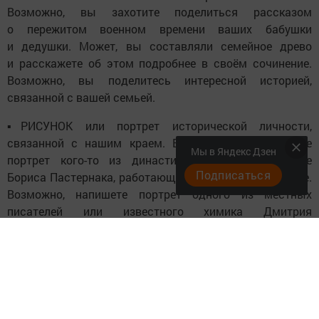
Возможно, вы захотите поделиться рассказом
о пережитом военном времени ваших бабушки
и дедушки. Может, вы составляли семейное древо
и расскажете об этом подробнее в своём сочинение.
Возможно, вы поделитесь интересной историей,
связанной с вашей семьей.
▪️РИСУНОК или портрет исторической личности,
связанной с нашим краем. Возможно, вы напишете
Мы в Яндекс Дзен
портрет кого-то из династии Ушковых. Нарисуете
Подписаться
Бориса Пастернака, работающего в заводской конторе.
Возможно, напишете портрет одного из местных
писателей или известного химика Дмитрия
Менделеева.
Поле для творчества — огромное. Ждём скорее ваши
работы до 17 октября (включительно)! Победители
будут награждены на книжном фестивале
«Мы и Менделеевск». У вас есть шанс выиграть книги