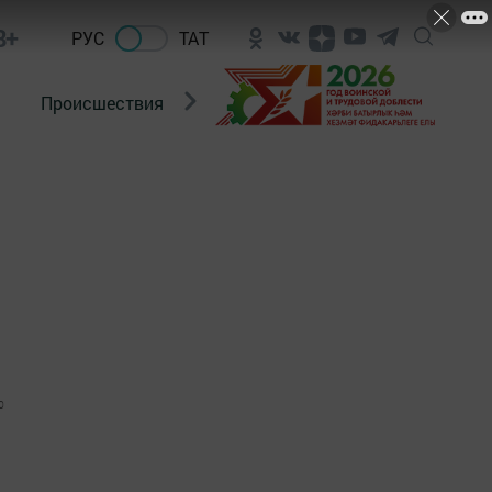
8+
РУС
ТАТ
Происшествия
Новости Госавтоинспекции
0