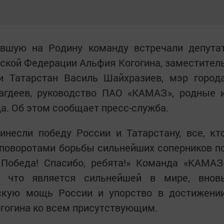
вшую на Родину команду встречали депута
ской Федерации Альфия Когогина, заместител
и Татарстан Василь Шайхразиев, мэр город
гдеев, руководство ПАО «КАМАЗ», родные 
да. Об этом сообщает пресс-служба.
инесли победу России и Татарстану, все, кт
поворотами борьбы сильнейших соперников п
 Победа! Спасибо, ребята!» Команда «КАМАЗ
, что является сильнейшей в мире, внов
скую мощь России и упорство в достижени
огогина ко всем присутствующим.