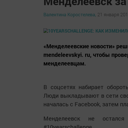
Менделеевск за 
Валентина Коростелева,
21 января 2019
«Менделеевские новости» реши
mendeleevskyi. ru, чтобы пров
менделеевцам.
В соцсетях набирает обороты
Люди выкладывают в сети свои
началась с Facebook, затем пл
Менделеевск не остался
#10yearschallenge.