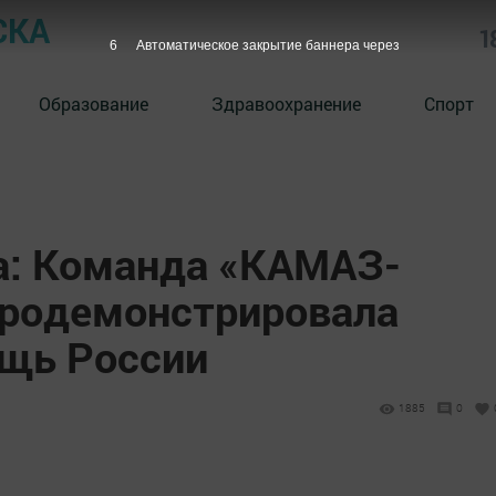
СКА
1
5
Автоматическое закрытие баннера через
Образование
Здравоохранение
Спорт
а: Команда «КАМАЗ-
продемонстрировала
щь России
1885
0