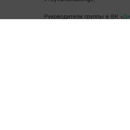
Руководители группы в ВК «
Ди
такой же флешмоб среди моног
изменилось.
«Менделеевские новости» реш
на сайте
mendeleevskyi. ru
, ч
нравится менделеевцам и гост
Голосование будет проходить 
часов).