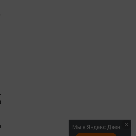
0
.
я
а
Мы в Яндекс Дзен