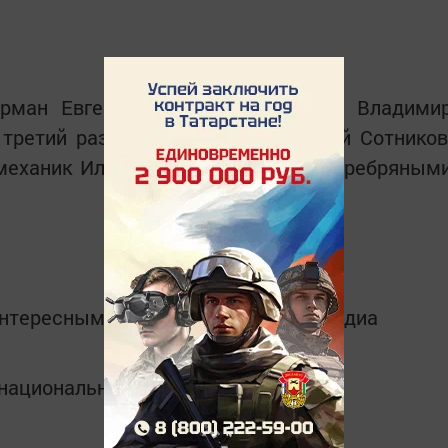
урман Евгений Яковлев и механик Владими
третий раз подряд. Пилот Дмитрий Сотников
механик Ильнур Мустафин стали серебряным
интересным в
Telegram-канале
Татмедиа
в национальном мессенджере MАХ: