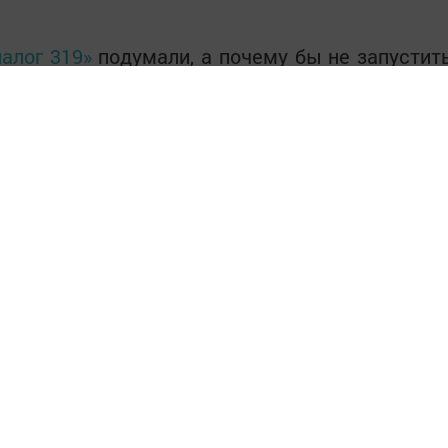
алог 319»
подумали, а почему бы не запустит
ородов? Ведь во всех городах за 10 лет много
или продолжить идею и запустить голосовани
тобы проверить какое изменение больше всег
ям города.
с 21 января по 4 февраля 2019 года (до 15:0