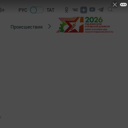
8+
РУС
ТАТ
Происшествия
Новости Госавтоинспекции
0