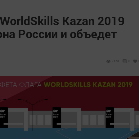
WorldSkills Kazan 2019
она России и объедет
2153
0