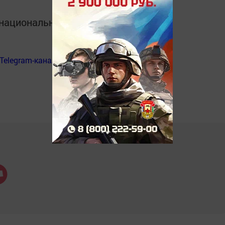
в национальном мессенджере MАХ:
Telegram-канал
«Менделеевские новости»