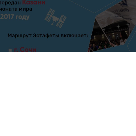
го чемпионата посетит Салехард, Ярославь и