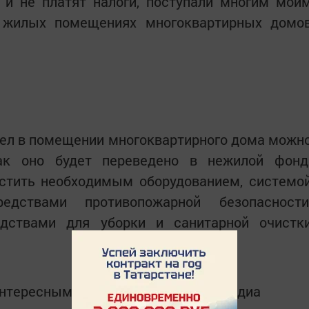
и не платят налоги, поступали многим мои
в жилых помещениях многоквартирных домо
тел в помещении многоквартирного дома можн
как оно будет переведено в нежилой фонд
стить необходимым оборудованием, системо
редствами противопожарной безопасности
едствами для уборки и санитарной очистк
интересным в
Telegram-канале
Татмедиа