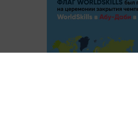
В скором времени флаг мирово
Листвянку.