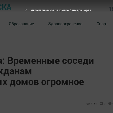
СКА
1
6
Автоматическое закрытие баннера через
Образование
Здравоохранение
Спорт
а: Временные соседи
ажданам
х домов огромное
1738
0