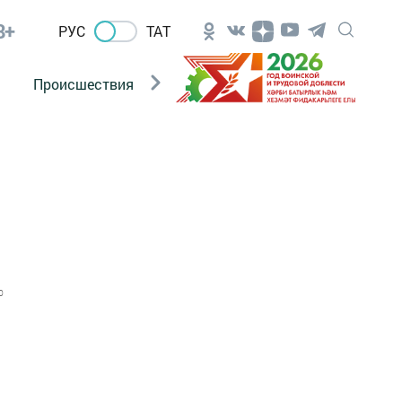
8+
РУС
ТАТ
Происшествия
Новости Госавтоинспекции
0