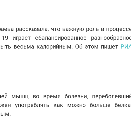
аева рассказала, что важную роль в процесс
-19 играет сбалансированное разнообразно
 быть весьма калорийным. Об этом пишет
РИ
ией мышц во время болезни, переболевши
лжен употреблять как можно больше белка
ным.