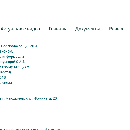
Актуальное видео
Главная
Документы
Разное
. Все права защищены.
аконом.
ме информации,
 редакций СМИ.
ым коммуникациям.
вости)
2018
 связи,
 г. Менделеевск, ул. Фомина, д. 20
в и удобства пользователей сайтом.