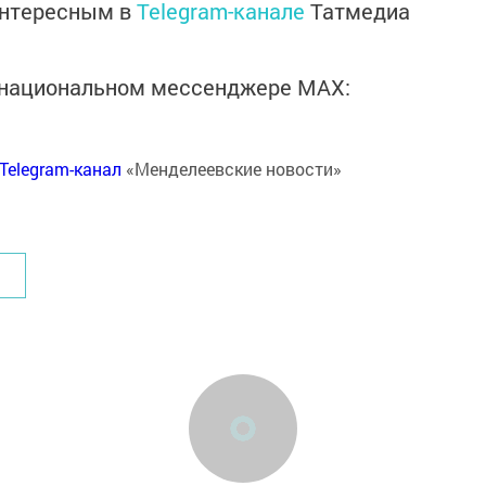
интересным в
Telegram-канале
Татмедиа
в национальном мессенджере MАХ:
Telegram-канал
«Менделеевские новости»