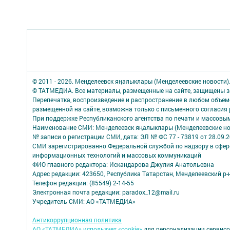
© 2011 - 2026. Менделеевск яӊалыклары (Менделеевские новости)
© ТАТМЕДИА. Все материалы, размещенные на сайте, защищены з
Перепечатка, воспроизведение и распространение в любом объе
размещенной на сайте, возможна только с письменного согласия
При поддержке Республиканского агентства по печати и массов
Наименование СМИ: Менделеевск яӊалыклары (Менделеевские но
№ записи о регистрации СМИ, дата: ЭЛ № ФС 77 - 73819 от 28.09.
СМИ зарегистрированно Федеральной службой по надзору в сфере
информационных технологий и массовых коммуникаций
ФИО главного редактора: Искандарова Джулия Анатольевна
Адрес редакции: 423650, Республика Татарстан, Менделеевский р-н,
Телефон редакции: (85549) 2-14-55
Электронная почта редакции: paradox_12@mail.ru
Учредитель СМИ: АО «ТАТМЕДИА»
Антикоррупционная политика
АО «ТАТМЕДИА» использует «cookie»
для персонализации сервисо