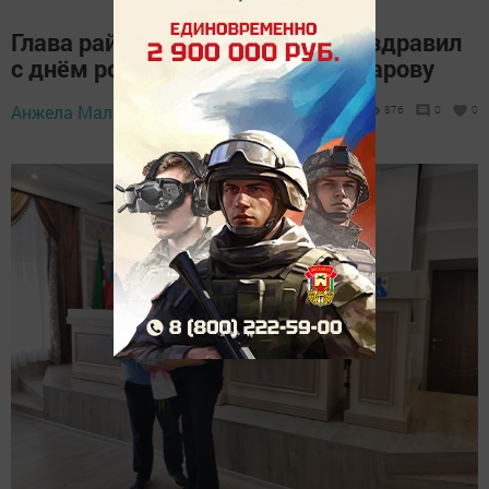
Глава района Радмир Беляев поздравил
с днём рождения Миляушу Макарову
Анжела Малюга,
23 сентября 2024 - 15:44
876
0
0