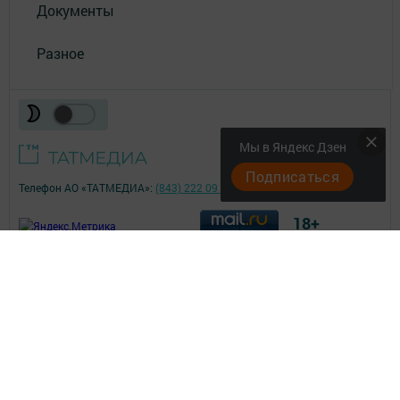
Документы
Разное
Мы в Яндекс Дзен
Подписаться
Телефон АО «ТАТМЕДИА»:
(843) 222 09 84
18+
;
© 2011 - 2026. Менделеевск яӊалыклары (Менделеевские новости).
Все права защищены.
© ТАТМЕДИА. Все материалы, размещенные на сайте, защищены
законом.
Перепечатка, воспроизведение и распространение в любом объеме
информации,
размещенной на сайте, возможна только с письменного согласия
редакций СМИ.
При поддержке Республиканского агентства по печати и массовым