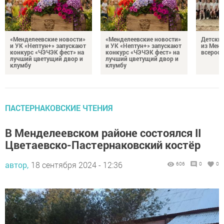
«Менделеевские новости»
«Менделеевские новости»
Детский
и УК «Нептун+» запускают
и УК «Нептун+» запускают
из Менд
конкурс «ЧЭЧЭК фест» на
конкурс «ЧЭЧЭК фест» на
всеросс
лучший цветущий двор и
лучший цветущий двор и
клумбу
клумбу
ПАСТЕРНАКОВСКИЕ ЧТЕНИЯ
В Менделеевском районе состоялся II
Цветаевско-Пастернаковский костёр
автор,
18 сентября 2024 - 12:36
606
0
0