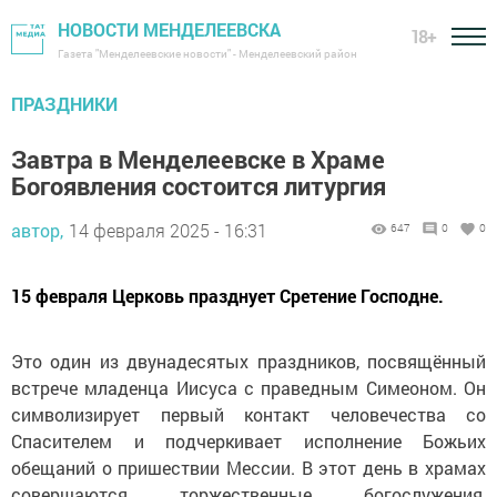
НОВОСТИ МЕНДЕЛЕЕВСКА
18+
Газета "Менделеевские новости" - Менделеевский район
ПРАЗДНИКИ
Завтра в Менделеевске в Храме
Богоявления состоится литургия
автор,
14 февраля 2025 - 16:31
647
0
0
15 февраля Церковь празднует Сретение Господне.
Это один из двунадесятых праздников, посвящённый
встрече младенца Иисуса с праведным Симеоном. Он
символизирует первый контакт человечества со
Спасителем и подчеркивает исполнение Божьих
обещаний о пришествии Мессии. В этот день в храмах
совершаются торжественные богослужения,