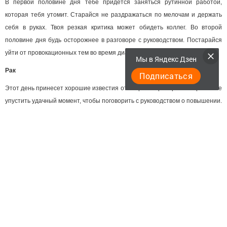
В первой половине дня тебе придется заняться рутинной работой,
которая тебя утомит. Старайся не раздражаться по мелочам и держать
себя в руках. Твоя резкая критика может обидеть коллег. Во второй
половине дня будь осторожнее в разговоре с руководством. Постарайся
уйти от провокационных тем во время диалога.
Мы в Яндекс Дзен
Рак
Подписаться
Этот день принесет хорошие известия от старых партнеров. Старайся не
упустить удачный момент, чтобы поговорить с руководством о повышении.
Обсуди свои планы с коллегами, чтобы найти оптимальное решение. Во
второй половине дня ты получишь вознаграждение за хорошие
результаты. Устрой семейный праздник и порадуй близких вкусным
ужином.
Лев
Сегодня тебе придется отстаивать свою точку зрения. Старайся решить
все вопросы мирным способом и не провоцировать конфликт. Во второй
половине дня тебе стоит заняться работой с документами. Постарайся
разобраться в спорной ситуации и извлечь урок. Вечером тебе следует