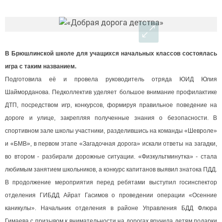
В Брюшлинской школе для учащихся начальных классов состоялась
игра с таким названием.
Подготовила её и провела руководитель отряда ЮИД Юлия
Шайморданова. Педколлектив уделяет большое внимание профилактике
ДТП, посредством игр, конкурсов, формируя правильное поведение на
дороге и улице, закрепляя полученные знания о безопасности. В
спортивном зале школы участники, разделившись на команды «Шевроле»
и «БМВ», в первом этапе «Загадочная дорога» искали ответы на загадки,
во втором - разбирали дорожные ситуации. «Физкультминутка» - стала
любимым занятием школьников, а конкурс капитанов выявил знатока ПДД.
В продолжение мероприятия перед ребятами выступил госинспектор
отделения ГИБДД Айрат Гасимов о проведении операции «Осенние
каникулы». Начальник отделения в районе Управления БДД Флюра
Гимаева с призывом к внимательности на дорогах вручила детям подарки