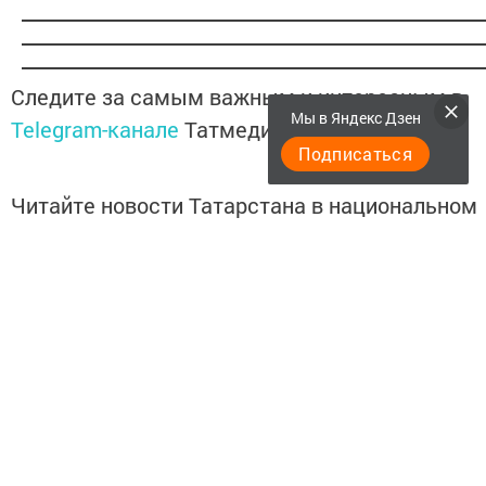
Следите за самым важным и интересным в
Мы в Яндекс Дзен
Telegram-канале
Татмедиа
Подписаться
Читайте новости Татарстана в национальном
мессенджере MАХ:
https://max.ru/tatmedia
Подписывайтесь на
Telegram-канал
«Менделеевские
новости»
Теги:
МЕНДЕЛЕЕВСК