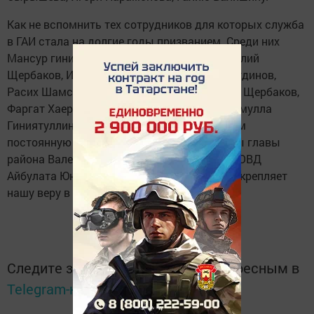
Как не вспомнить тех сотрудников для которых служба
в ГАИ стала на долгие годы призванием. Среди них
Мансур гиниятуллин, Фарит Хамитов, Анатолий
Щербаков, Игорь Пономарёв, Наиль Гилязетдинов,
Расих Шамсутдинов, Ильнар Шакиров, Олег Щербаков,
Фаргат Хаертдинов, Радик Тараканов, Минемулла
Гиниятуллин и многие другие. Мы чувствуем
постоянную заботу и поддержку со стороны главы
района Валерия Чершинцева и начальника ОВД
Айбулата Юнусова. Доброе слово участия укрепляет
нашу веру в значимость нелёгкой службы.
Следите за самым важным и интересным в
Telegram-канале
Татмедиа