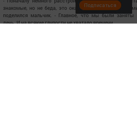
- Поначалу немного расстроился, что не приехали ст
Подписаться
знакомые, но не беда, это оказалось делом поправимы
поделился мальчик. - Главное, что мы были заняты 
день. И на всякие глупости не хватало времени.
Действительно, у ребят не было свободного времени
распорядку дети вставали в семь утра и ложились в д
вечера. В течение дня проходили тренировки, пробе
занятия йогой, культурные и познавательные мероприя
Занятия с ними проводил мастер спорта по восто
единоборствам Грайер Аракелян, приглашенный специа
с Агрыза.
В один из дней лагерь посетил начальник управлени
делам молодёжи и спорта Рашат Фаизов. Он осмо
палаточный городок, познакомился и пообщался с ребя
отметил, что для проведения лагерной смены соз
прекрасные условия.