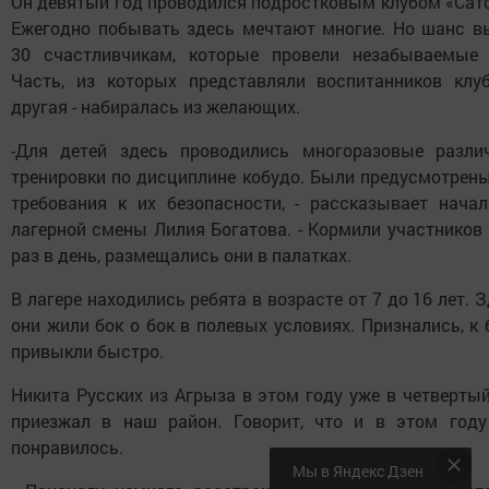
Он девятый год проводился подростковым клубом «Сато
Ежегодно побывать здесь мечтают многие. Но шанс в
30 счастливчикам, которые провели незабываемые 
Часть, из которых представляли воспитанников клуб
другая - набиралась из желающих.
-Для детей здесь проводились многоразовые разли
тренировки по дисциплине кобудо. Были предусмотрены
требования к их безопасности, - рассказывает начал
лагерной смены Лилия Богатова. - Кормили участников
раз в день, размещались они в палатках.
В лагере находились ребята в возрасте от 7 до 16 лет. 
они жили бок о бок в полевых условиях. Признались, к
привыкли быстро.
Никита Русских из Агрыза в этом году уже в четверты
приезжал в наш район. Говорит, что и в этом году
понравилось.
Мы в Яндекс Дзен