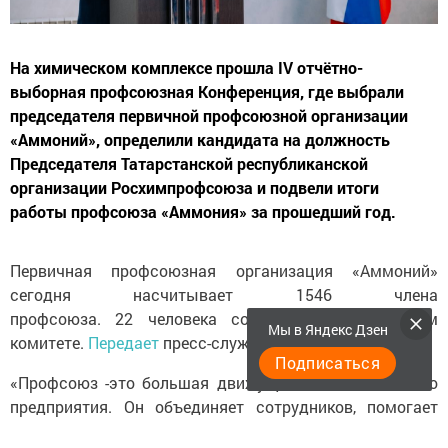
На химическом комплексе прошла IV отчётно-
выборная профсоюзная Конференция, где выбрали
председателя первичной профсоюзной организации
«Аммоний», определили кандидата на должность
Председателя Татарстанской республиканской
организации Росхимпрофсоюза и подвели итоги
работы профсоюза «Аммония» за прошедший год.
Первичная профсоюзная организация «Аммоний»
сегодня насчитывает 1546 члена
профсоюза. 22 человека состоят в профсоюзном
Мы в Яндекс Дзен
комитете.
Передает
пресс-служба завода.
Подписаться
«Профсоюз -это большая движущая сила для любого
предприятия. Он объединяет сотрудников, помогает
развиваться в разных направлениях. Но главное, что