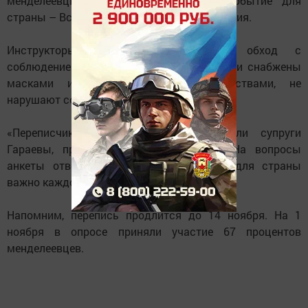
менделеевцы не игнорируют важное событие для
страны – Всероссийскую перепись населения.
Инструкторы совершают подомовой обход с
соблюдением профилактических мер – они снабжены
масками и дезинфицирующими средствами, не
нарушают социальную дистанцию.
«Переписчик пришёл домой, – сказали супруги
Гараевы, проживающие в Бизяках. – На вопросы
анкеты ответили охотно, понимая, что для страны
важно каждое мнение».
Напомним, перепись продлится до 14 ноября. На 1
ноября в опросе приняли участие 67 процентов
менделеевцев.