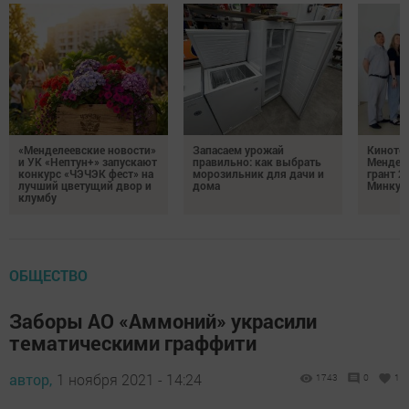
«Менделеевские новости»
Запасаем урожай
Кинотеа
и УК «Нептун+» запускают
правильно: как выбрать
Мендел
конкурс «ЧЭЧЭК фест» на
морозильник для дачи и
грант 2
лучший цветущий двор и
дома
Минкул
клумбу
ОБЩЕСТВО
Заборы АО «Аммоний» украсили
тематическими граффити
автор,
1 ноября 2021 - 14:24
1743
0
1