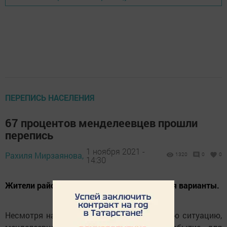
ПЕРЕПИСЬ НАСЕЛЕНИЯ
67 процентов менделеевцев прошли
перепись
1 ноября 2021 -
Рахиля Мирзаянова,
1320
0
0
14:30
Жители района выбирают удобные для себя варианты.
Несмотря на сложную эпидемиологическую ситуацию,