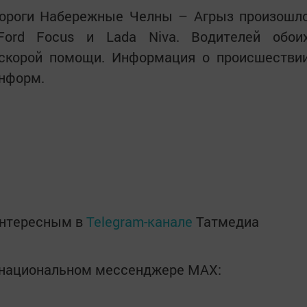
ороги Набережные Челны – Агрыз произошл
Ford Focus и Lada Niva. Водителей обои
скорой помощи. Информация о происшестви
информ.
интересным в
Telegram-канале
Татмедиа
в национальном мессенджере MАХ: