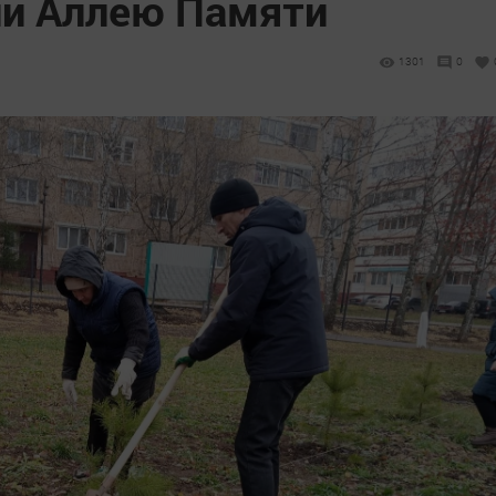
и Аллею Памяти
1301
0