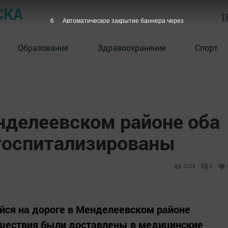
СКА
1
5
Автоматическое закрытие баннера через
Образование
Здравоохранение
Спорт
нделеевском районе оба
госпитализированы
2208
0
ейся на дороге в Менделеевском районе
сшествия были доставлены в медицинские