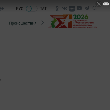
8+
РУС
ТАТ
Происшествия
Новости Госавтоинспекции
0