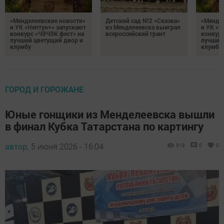
«Менделеевские новости»
Детский сад №2 «Сказка»
«Мендел
и УК «Нептун+» запускают
из Менделеевска выиграл
и УК «Н
конкурс «ЧЭЧЭК фест» на
всероссийский грант
конкурс
лучший цветущий двор и
лучший
клумбу
клумбу
ГОРОД И ГОРОЖАНЕ
Юные гонщики из Менделеевска вышли
в финал Кубка Татарстана по картингу
автор,
5 июня 2026 - 16:04
519
0
0