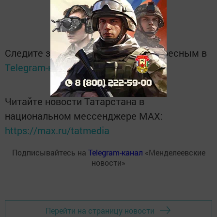
Следите за самым важным и интересным в
Telegram-канале
Татмедиа
Читайте новости Татарстана в
национальном мессенджере MАХ:
https://max.ru/tatmedia
Подписывайтесь на
Telegram-канал
«Менделеевские
новости»
Перейти на страницу новости