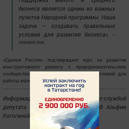
бизнеса является одним из важных
пунктов Народной программы. Наша
задача — создавать правильные
условия для развития бизнеса»
, —
сказала она.
«Единая Россия» подтверждает курс на развитие
конструктивного диалога с предпринимательским
сообществом и создание комфортных условий для
работы малого и среднего бизнеса.
Информация предоставлена пресс-службой
депутата Государственной Думы РФ Альфии
Когогиной