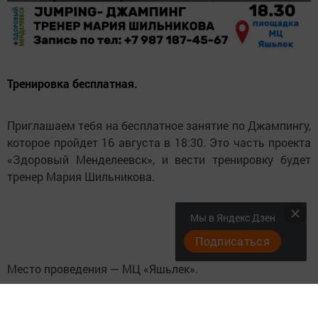
Тренировка бесплатная.
Приглашаем тебя на бесплатное занятие по Джампингу,
которое пройдет 16 августа в 18:30. Это часть проекта
«Здоровый Менделеевск», и вести тренировку будет
тренер Мария Шильникова.
Мы в Яндекс Дзен
Подписаться
Место проведения — МЦ «Яшьлек».
Следите за самым важным и интересным в