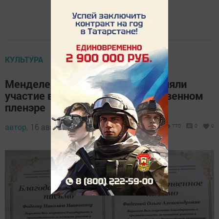
КУЛЬТУРА
Менделеевские художники приняли
участие в симпозиум-художественном
пленэре
автор,
16 августа 2024 - 11:33
770
0
0