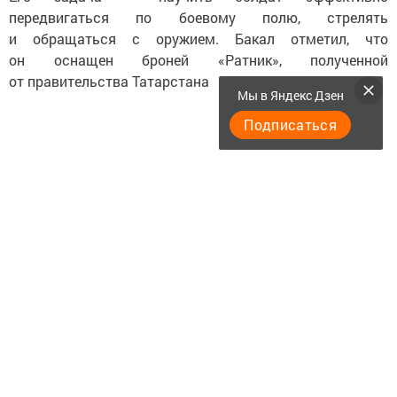
передвигаться по боевому полю, стрелять
и обращаться с оружием. Бакал отметил, что
он оснащен броней «Ратник», полученной
от правительства Татарстана
Мы в Яндекс Дзен
Подписаться
Особое внимание уделяется подготовке бойцов для
операций по захвату зданий, как подчеркнул один
из инструкторов. Ошибка может стоить жизни.
В процессе отработки маневров инструктор тщательно
следит за каждым аспектом: от шагов до мельчайших
деталей движений.
Следите за самым важным и интересным в
Telegram-канале
Татмедиа