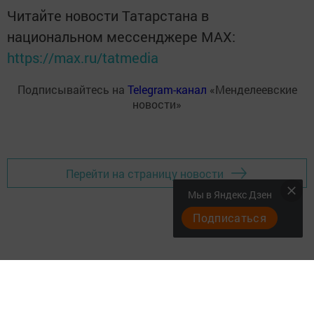
Читайте новости Татарстана в
национальном мессенджере MАХ:
https://max.ru/tatmedia
Подписывайтесь на
Telegram-канал
«Менделеевские
новости»
Перейти на страницу новости
Мы в Яндекс Дзен
Подписаться