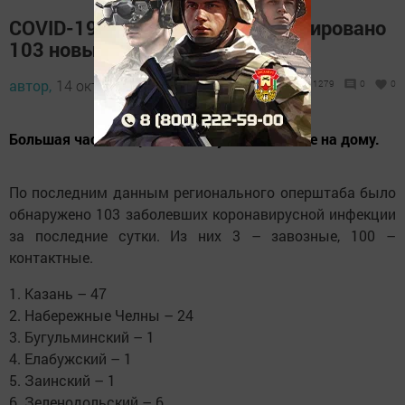
COVID-19: 14 октября зарегистрировано
103 новых случая
автор,
14 октября 2021 - 15:17
1279
0
0
Большая часть пациентов получают лечение на дому.
По последним данным регионального оперштаба было
обнаружено 103 заболевших коронавирусной инфекции
за последние сутки. Из них 3 – завозные, 100 –
контактные.
1. Казань – 47
2. Набережные Челны – 24
3. Бугульминский – 1
4. Елабужский – 1
5. Заинский – 1
6. Зеленодольский – 6