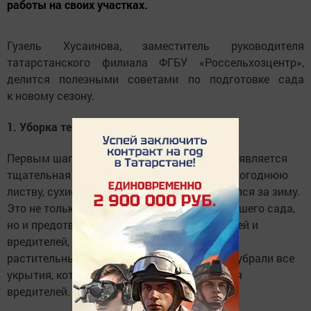
работы на своих участках.
Гузель Хусаинова, заместитель руководителя
татарстанского филиала ФГБУ «Россельхозцентр»,
делится полезными советами по подготовке сада
к новому сезону.
1. Уборка территории
Первым шагом к успешному началу сезона является
тщательная уборка участка. Удалите прошлогоднюю
листву, сухие ветки и мусор, который скопился за зиму.
Это не только улучшит эстетический вид вашего сада,
но и предотвратит распространение болезней и
вредителей, которые могли перезимовать в
растительных остатках. Убедитесь, что вы убрали все
укрытия, которые могут служить домом для
вредителей.