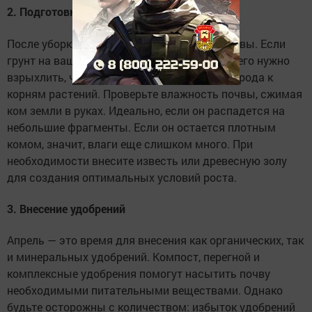
2. Подготовка почвы
После уборки приступайте к подготовке почвы. Если
грунт на вашем участке слишком плотный, его нужно
взрыхлить, чтобы обеспечить доступ кислорода к
корням растений. Проверьте влажность почвы, сжимая
ком земли в руках. Идеально, если он распадется на
небольшие фрагменты. Если он остается плотным
комом, значит, влаги еще слишком много. При
необходимости внесите известь или древесную золу
для создания оптимальных условий роста.
3. Внесение удобрений
Апрель — это время для внесения как органических, так
и минеральных удобрений. Компост, перегной и
комплексные удобрения помогут насытить почву
необходимыми питательными веществами. Однако
будьте осторожны с количеством: избыток удобрений