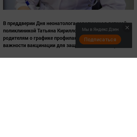
В преддверии Дня неонатолога заведующая детской
Мы в Яндекс Дзен
поликлиникой Татьяна Кириллова напомнила
родителям о графике профилактических приемов и
Подписаться
важности вакцинации для защиты детей от инфекций.
5 апреля в России отмечается День неонатолога —
профессиональный праздник врачей, которые
заботятся о здоровье новорождённых детей. В
преддверии этой даты специалисты детской
поликлиники Менделеевской центральной районной
больницы напомнили родителям о важности
профилактических прививок и графике осмотров.
В детской поликлинике МЦРБ дни здорового ребенка
проходят по вторникам и четвергам. Именно в эти дни
рекомендуется приходить на профилактические