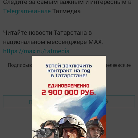
Следите за самым важным и интересным в
Telegram-канале
Татмедиа
Читайте новости Татарстана в
национальном мессенджере MАХ:
https://max.ru/tatmedia
Подписывайтесь на
Telegram-канал
«Менделеевские
новости»
Перейти на страницу новости