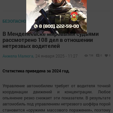
БЕЗОПАСНОСТЬ ДОРОЖНОГО ДВИЖЕНИЯ
В Менделеевске мировыми судьями
рассмотрено 108 дел в отношении
нетрезвых водителей
Анжела Малюга,
24 января 2025 - 11:27
738
0
0
Статистика приведена за 2024 год.
Управление автомобилем требует от водителя точной
координации движений и концентрации. Любое
опьянение резко снижает эти показатели. В результате
автомобиль под управлением нетрезвого шофёра порой
становится «оружием массового поражения», поэтому