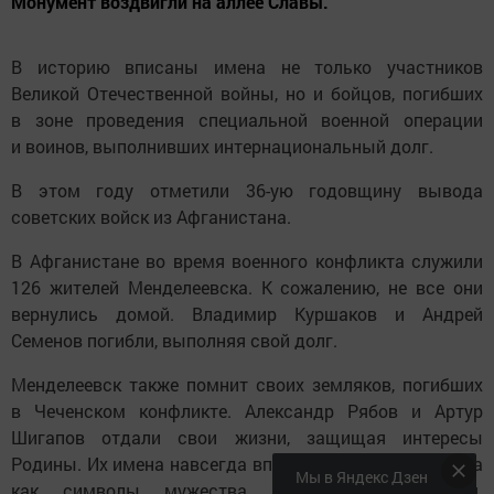
Монумент воздвигли на аллее Славы.
В историю вписаны имена не только участников
Великой Отечественной войны, но и бойцов, погибших
в зоне проведения специальной военной операции
и воинов, выполнивших интернациональный долг.
В этом году отметили 36-ую годовщину вывода
советских войск из Афганистана.
В Афганистане во время военного конфликта служили
126 жителей Менделеевска. К сожалению, не все они
вернулись домой. Владимир Куршаков и Андрей
Семенов погибли, выполняя свой долг.
Менделеевск также помнит своих земляков, погибших
в Чеченском конфликте. Александр Рябов и Артур
Шигапов отдали свои жизни, защищая интересы
Родины. Их имена навсегда вписаны в историю города
Мы в Яндекс Дзен
как символы мужества и самопожертвования.