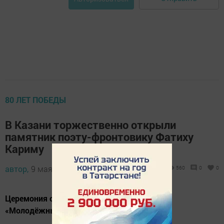
80 ЛЕТ ПОБЕДЫ
В Казани торжественно открыли
памятник поэту-фронтовику Фатиху
Кариму
автор,
9 мая 2025 - 14:16
560
0
0
Церемония открытия состоялась в сквере
«Молодёжный».