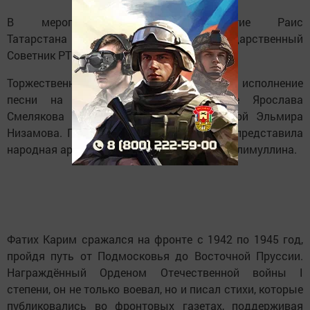
В мероприятии приняли участие Раис
Татарстана Рустам Минниханов и Государственный
Советник РТ Минтимер Шаймиев.
Торжественность моменту придало первое исполнение
песни на стихи Карима в переводе Ярослава
Смелякова и Веры Потаповой, с музыкой Эльмира
Низамова. Проникновенное произведение представила
народная артистка Татарстана Эльмира Калимуллина.
Фатих Карим сражался на фронте с 1942 по 1945 год,
пройдя путь от Подмосковья до Восточной Пруссии.
Награждённый Орденом Отечественной войны I
степени, он не только воевал, но и писал стихи, которые
публиковались во фронтовых газетах, поддерживая