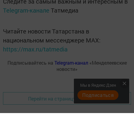
Следите за самым важным и интересным в
Telegram-канале
Татмедиа
Читайте новости Татарстана в
национальном мессенджере MАХ:
https://max.ru/tatmedia
Подписывайтесь на
Telegram-канал
«Менделеевские
новости»
Мы в Яндекс Дзен
Подписаться
Перейти на страницу новости