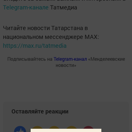
Telegram-канале
Татмедиа
Читайте новости Татарстана в
национальном мессенджере MАХ:
https://max.ru/tatmedia
Подписывайтесь на
Telegram-канал
«Менделеевские
новости»
Оставляйте реакции