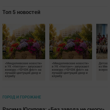
Топ 5 новостей
«Менделеевские новости»
«Менделеевские новости»
Детский
и УК «Нептун+» запускают
и УК «Нептун+» запускают
из Менд
конкурс «ЧЭЧЭК фест» на
конкурс «ЧЭЧЭК фест» на
всеросс
лучший цветущий двор и
лучший цветущий двор и
клумбу
клумбу
ГОРОД И ГОРОЖАНЕ
Расима Юсупова: «Без завода не смогу»