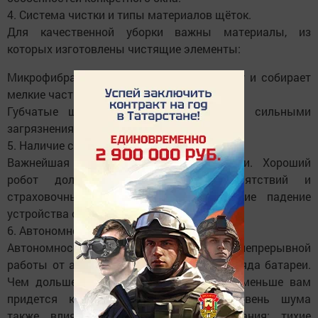
4. Система чистки и типы материалов щёток.
Для качественной уборки важны материалы, из
которых изготовлены чистящие элементы:
Микрофибра эффективно впитывает влагу и собирает
мелкие частицы пыли.
Губчатые щётки лучше справляются с сильными
загрязнениями.
5. Наличие системы защиты от падений.
Важнейшая характеристика безопасности. Хороший
робот должен иметь датчики препятствий и
страховочные тросики, предотвращающие падение
устройства с высоты.
6. Автономность работы и уровень шума.
Автономность определяется временем непрерывной
работы от аккумулятора и качеством заряда батареи.
Чем дольше срок службы батареи, тем меньше вам
придется контролировать процесс. Уровень шума
также влияет на удобство использования: тихие