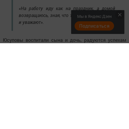
«На работу иду как на праздник, а домой
возвращаюсь, зная, что там меня ждут, любят
Мы в Яндекс Дзен
и уважают».
Подписаться
Юсуповы воспитали сына и дочь, радуются успехам
внуков. Супруг Фирдаус Талгатович – организатор
семейного досуга. Любят природу, вместе ездят на
рыбалку. В выходные и праздники собираются вместе,
чтобы отведать вкусных мантов и пирогов, которых с
любовью готовит Расима Харисовна. И День химика не
станет исключением.