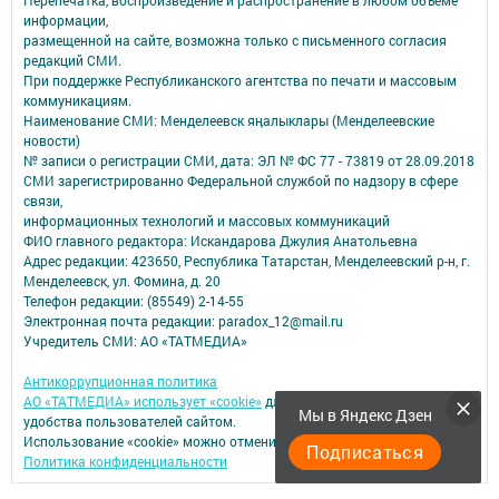
информации,
размещенной на сайте, возможна только с письменного согласия
редакций СМИ.
При поддержке Республиканского агентства по печати и массовым
коммуникациям.
Наименование СМИ: Менделеевск яӊалыклары (Менделеевские
новости)
№ записи о регистрации СМИ, дата: ЭЛ № ФС 77 - 73819 от 28.09.2018
СМИ зарегистрированно Федеральной службой по надзору в сфере
связи,
информационных технологий и массовых коммуникаций
ФИО главного редактора: Искандарова Джулия Анатольевна
Адрес редакции: 423650, Республика Татарстан, Менделеевский р-н, г.
Менделеевск, ул. Фомина, д. 20
Телефон редакции: (85549) 2-14-55
Электронная почта редакции: paradox_12@mail.ru
Учредитель СМИ: АО «ТАТМЕДИА»
Антикоррупционная политика
АО «ТАТМЕДИА» использует «cookie»
для персонализации сервисов и
Мы в Яндекс Дзен
удобства пользователей сайтом.
Использование «cookie» можно отменить в настройках браузера.
Подписаться
Политика конфиденциальности