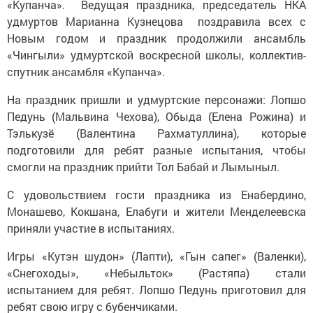
«Купанча». Ведущая праздника, председатель НКА
удмуртов Марианна Кузнецова поздравила всех с
Новым годом и праздник продолжили ансамбль
«Чингыли» удмуртской воскресной школы, коллектив-
спутник ансамбля «Купанча».
На праздник пришли и удмуртские персонажи: Лопшо
Педунь (Мальвина Чехова), Обыда (Елена Рожина) и
Тэлькузё (Валентина Рахматуллина), которые
подготовили для ребят разные испытания, чтобы
смогли на праздник прийти Тол Бабай и Лымыныл.
С удовольствием гости праздника из Енабердино,
Монашево, Кокшана, Елабуги и жители Менделеевска
приняли участие в испытаниях.
Игры «Кутэн шудон» (Лапти), «Гын сапег» (Валенки),
«Снегоходы», «Небыльток» (Растяпа) стали
испытанием для ребят. Лопшо Педунь приготовил для
ребят свою игру с бубенчиками.