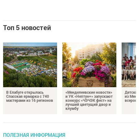
Топ 5 новостей
В Елабуге открылась
«Менделеевские новости»
Детский
Спасская ярмарка с 740
и УК «Нептун+» запускают
из Менд
мастерами из 16 регионов
конкурс «ЧЭЧЭК фест» на
всеросс
лучший цветущий двор и
клумбу
ПОЛЕЗНАЯ ИНФОРМАЦИЯ