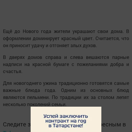
Ещё до Нового года жители украшают свои дома. В
оформлении доминирует красный цвет. Считается, что
он приносит удачу и отгоняет злых духов.
В дверях домов справа и слева вешаются парные
надписи на красной бумаге с пожеланиями добра и
счастья.
Для новогоднего ужина традиционно готовятся самые
важные блюда года. Одним из основных блюд
являются пельмени. По традиции их за столом лепят
несколько поколений семьи.
Следите за самым важным и интересным в