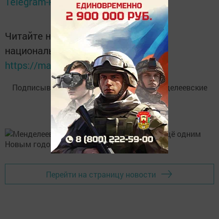
Telegram-канале
Татмедиа
Читайте новости Татарстана в
национальном мессенджере MАХ:
https://max.ru/tatmedia
Подписывайтесь на
Telegram-канал
«Менделеевские
новости»
Перейти на страницу новости