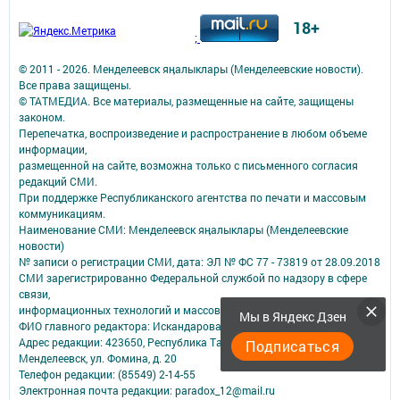
18+
;
© 2011 - 2026. Менделеевск яӊалыклары (Менделеевские новости).
Все права защищены.
© ТАТМЕДИА. Все материалы, размещенные на сайте, защищены
законом.
Перепечатка, воспроизведение и распространение в любом объеме
информации,
размещенной на сайте, возможна только с письменного согласия
редакций СМИ.
При поддержке Республиканского агентства по печати и массовым
коммуникациям.
Наименование СМИ: Менделеевск яӊалыклары (Менделеевские
новости)
№ записи о регистрации СМИ, дата: ЭЛ № ФС 77 - 73819 от 28.09.2018
СМИ зарегистрированно Федеральной службой по надзору в сфере
связи,
информационных технологий и массовых коммуникаций
Мы в Яндекс Дзен
ФИО главного редактора: Искандарова Джулия Анатольевна
Адрес редакции: 423650, Республика Татарстан, Менделеевский р-н, г.
Подписаться
Менделеевск, ул. Фомина, д. 20
Телефон редакции: (85549) 2-14-55
Электронная почта редакции: paradox_12@mail.ru