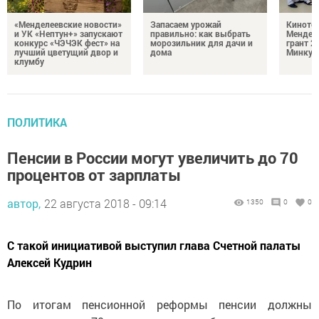
«Менделеевские новости»
Запасаем урожай
Кинотеа
и УК «Нептун+» запускают
правильно: как выбрать
Мендел
конкурс «ЧЭЧЭК фест» на
морозильник для дачи и
грант 2
лучший цветущий двор и
дома
Минкул
клумбу
ПОЛИТИКА
Пенсии в России могут увеличить до 70
процентов от зарплаты
автор,
22 августа 2018 - 09:14
1350
0
0
С такой инициативой выступил глава Счетной палаты
Алексей Кудрин
По итогам пенсионной реформы пенсии должны