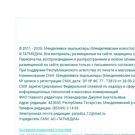
© 2011 - 2026. Менделеевск яӊалыклары (Менделеевские новости)
© ТАТМЕДИА. Все материалы, размещенные на сайте, защищены з
Перепечатка, воспроизведение и распространение в любом объе
размещенной на сайте, возможна только с письменного согласия
При поддержке Республиканского агентства по печати и массов
Наименование СМИ: Менделеевск яӊалыклары (Менделеевские но
№ записи о регистрации СМИ, дата: ЭЛ № ФС 77 - 73819 от 28.09.
СМИ зарегистрированно Федеральной службой по надзору в сфере
информационных технологий и массовых коммуникаций
ФИО главного редактора: Искандарова Джулия Анатольевна
Адрес редакции: 423650, Республика Татарстан, Менделеевский р-н,
Телефон редакции: (85549) 2-14-55
Электронная почта редакции: paradox_12@mail.ru
Учредитель СМИ: АО «ТАТМЕДИА»
Антикоррупционная политика