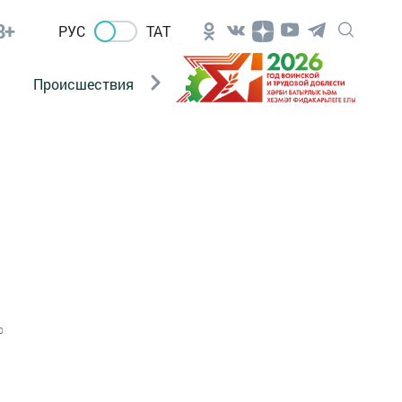
8+
РУС
ТАТ
Происшествия
Новости Госавтоинспекции
0