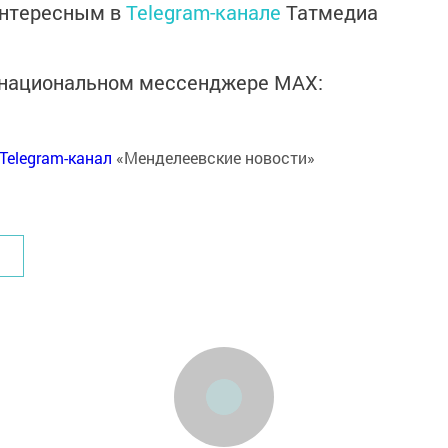
интересным в
Telegram-канале
Татмедиа
в национальном мессенджере MАХ:
Telegram-канал
«Менделеевские новости»