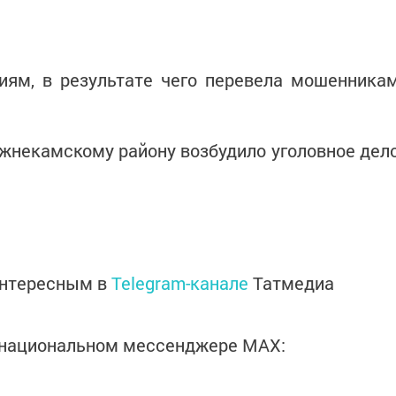
иям, в результате чего перевела мошенника
жнекамскому району возбудило уголовное дел
интересным в
Telegram-канале
Татмедиа
в национальном мессенджере MАХ: