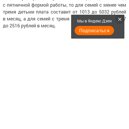
с пятничной формой работы, то для семей с менее чем
тремя детьми плата составит от 1013 до 5032 рублей
в месяц, а для семей с тремя и более детьми — от 507
Мы в Яндекс Дзен
до 2516 рублей в месяц.
Подписаться
Однако, если ребенок посещает детский сад
с шестидневной формой работы, то стоимость
окажется значительно выше: от 4395 до 6045 рублей
в месяц для семей с менее чем тремя детьми и от 2198
до 3023 рублей в месяц для семей с тремя и более
детьми.
Кроме того, в группах с компенсирующей
и оздоровительной направленностью родительская
плата может варьироваться в зависимости