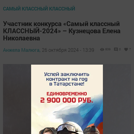
САМЫЙ КЛАССНЫЙ КЛАССНЫЙ
Участник конкурса «Самый классный
КЛАССНЫЙ-2024» – Кузнецова Елена
Николаевна
Анжела Малюга,
26 октября 2024 - 13:39
839
0
7