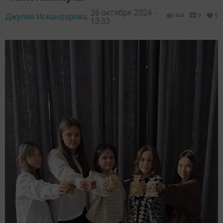
26 октября 2024 -
Джулия Искандарова,
849
0
0
13:33